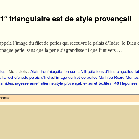
a 1° triangulaire est de style provençal!
ppela l’image du filet de perles qui recouvre le palais d’Indra, le Dieu 
s chaque perle, sans que la perle s’agrandisse ni que l’univers …
iles
|
Mots-clefs :
Alain Fournier
,
citation sur la VIE
,
citations d'Einstein
,
coiled fa
d
,
la recherche
,
le palais d’Indra
,
l’image du filet de perles
,
Mathieu Rcard
,
Montes
ramides
,
sagesse amérindienne
,
style provençal
,
textes et textiles
|
Réponses
46
ilhbaud