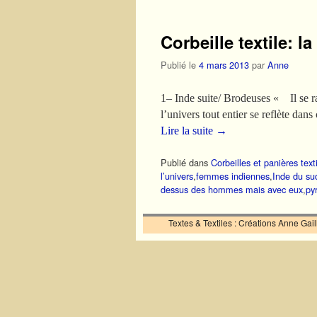
Corbeille textile: l
Publié le
4 mars 2013
par
Anne
1– Inde suite/ Brodeuses « Il se ra
l’univers tout entier se reflète dan
Lire la suite
→
Publié dans
Corbeilles et panières text
l’univers
,
femmes indiennes
,
Inde du su
dessus des hommes mais avec eux
,
py
Textes & Textiles : Créations Anne Ga