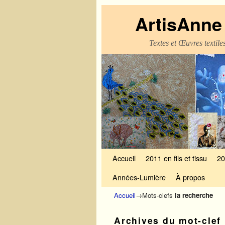
ArtisAnne 
Textes et Œuvres textil
Skip to primary content
Aller au contenu secondaire
Accueil
2011 en fils et tissu
20
Années-Lumière
À propos
Accueil
→Mots-clefs
la recherche
Archives du mot-clef