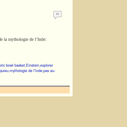
46
de la mythologie de l’Inde:
bric bowl basket
,
Einstein
,
explorer
quieu
,
mythologie de l’Inde
,
pas au-