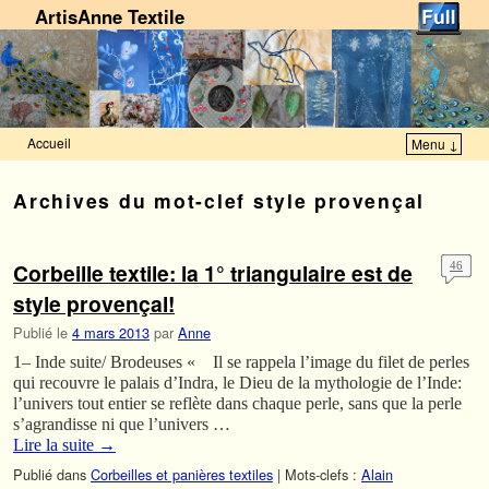
ArtisAnne Textile
Accueil
Menu ↓
Skip to primary content
Aller au contenu secondaire
Archives du mot-clef
style provençal
Corbeille textile: la 1° triangulaire est de
46
style provençal!
Publié le
4 mars 2013
par
Anne
1– Inde suite/ Brodeuses « Il se rappela l’image du filet de perles
qui recouvre le palais d’Indra, le Dieu de la mythologie de l’Inde:
l’univers tout entier se reflète dans chaque perle, sans que la perle
s’agrandisse ni que l’univers …
Lire la suite
→
Publié dans
Corbeilles et panières textiles
|
Mots-clefs :
Alain