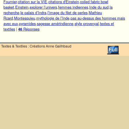
Fournier
,
citation sur la VIE
,
citations d'Einstein
,
coiled fabric bowl
basket
,
Einstein
,
explorer l’univers
,
femmes indiennes
,
Inde du sud
,
la
recherche
,
le palais d’Indra
,
l’image du filet de perles
,
Mathieu
Rcard
,
Montesquieu
,
mythologie de l’Inde
,
pas au-dessus des hommes mais
avec eux
,
pyramides
,
sagesse amérindienne
,
style provençal
,
textes et
textiles
|
Réponses
46
Textes & Textiles : Créations Anne Gailhbaud