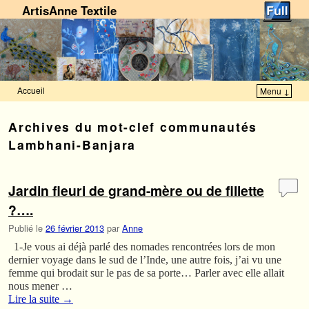
ArtisAnne Textile
Accueil
Menu ↓
Skip to primary content
Aller au contenu secondaire
Archives du mot-clef
communautés
Lambhani-Banjara
Jardin fleuri de grand-mère ou de fillette
?….
Publié le
26 février 2013
par
Anne
1-Je vous ai déjà parlé des nomades rencontrées lors de mon
dernier voyage dans le sud de l’Inde, une autre fois, j’ai vu une
femme qui brodait sur le pas de sa porte… Parler avec elle allait
nous mener …
Lire la suite
→