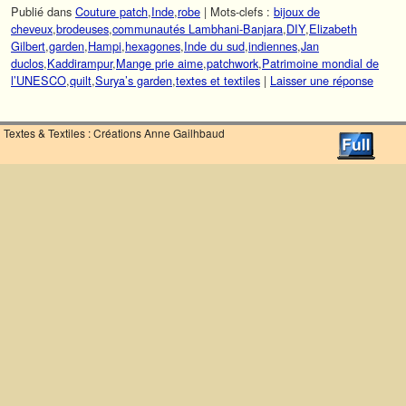
Publié dans
Couture patch
,
Inde
,
robe
|
Mots-clefs :
bijoux de
cheveux
,
brodeuses
,
communautés Lambhani-Banjara
,
DIY
,
Elizabeth
Gilbert
,
garden
,
Hampi
,
hexagones
,
Inde du sud
,
indiennes
,
Jan
duclos
,
Kaddirampur
,
Mange prie aime
,
patchwork
,
Patrimoine mondial de
l’UNESCO
,
quilt
,
Surya’s garden
,
textes et textiles
|
Laisser une réponse
Textes & Textiles : Créations Anne Gailhbaud