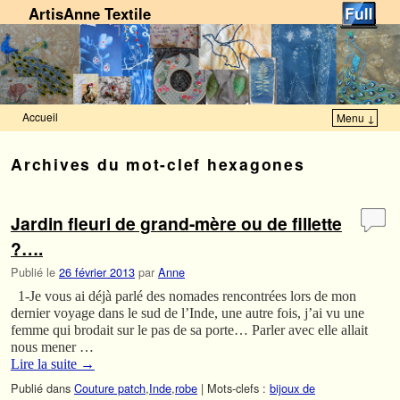
ArtisAnne Textile
Accueil
Menu ↓
Skip to primary content
Aller au contenu secondaire
Archives du mot-clef
hexagones
Jardin fleuri de grand-mère ou de fillette
?….
Publié le
26 février 2013
par
Anne
1-Je vous ai déjà parlé des nomades rencontrées lors de mon
dernier voyage dans le sud de l’Inde, une autre fois, j’ai vu une
femme qui brodait sur le pas de sa porte… Parler avec elle allait
nous mener …
Lire la suite
→
Publié dans
Couture patch
,
Inde
,
robe
|
Mots-clefs :
bijoux de