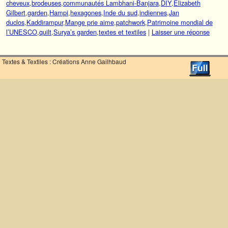
cheveux
,
brodeuses
,
communautés Lambhani-Banjara
,
DIY
,
Elizabeth
Gilbert
,
garden
,
Hampi
,
hexagones
,
Inde du sud
,
indiennes
,
Jan
duclos
,
Kaddirampur
,
Mange prie aime
,
patchwork
,
Patrimoine mondial de
l’UNESCO
,
quilt
,
Surya’s garden
,
textes et textiles
|
Laisser une réponse
Textes & Textiles : Créations Anne Gailhbaud