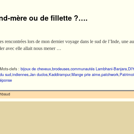
and-mère ou de fillette ?….
s rencontrées lors de mon dernier voyage dans le sud de l’Inde, une aut
ler avec elle allait nous mener …
Mots-clefs :
bijoux de cheveux
,
brodeuses
,
communautés Lambhani-Banjara
,
DI
 du sud
,
indiennes
,
Jan duclos
,
Kaddirampur
,
Mange prie aime
,
patchwork
,
Patrimo
réponse
ilhbaud