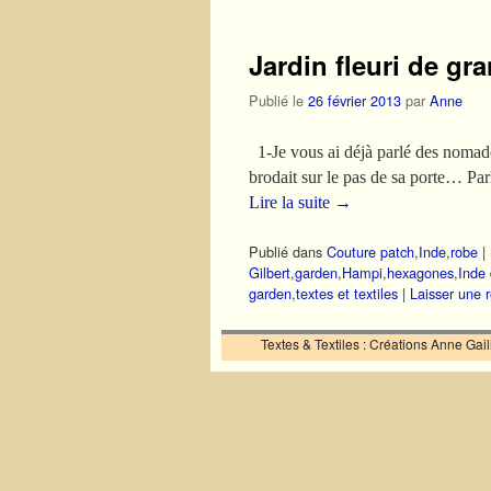
Jardin fleuri de gr
Publié le
26 février 2013
par
Anne
1-Je vous ai déjà parlé des nomade
brodait sur le pas de sa porte… Par
Lire la suite
→
Publié dans
Couture patch
,
Inde
,
robe
|
Gilbert
,
garden
,
Hampi
,
hexagones
,
Inde
garden
,
textes et textiles
|
Laisser une 
Textes & Textiles : Créations Anne Ga