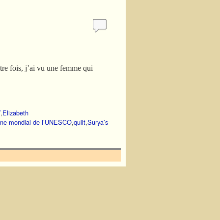
re fois, j’ai vu une femme qui
Y
,
Elizabeth
ine mondial de l’UNESCO
,
quilt
,
Surya’s