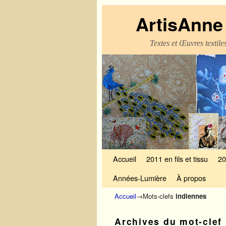
ArtisAnne 
Textes et Œuvres textil
Skip to primary content
Aller au contenu secondaire
Accueil
2011 en fils et tissu
20
Années-Lumière
À propos
Accueil
→Mots-clefs
indiennes
Archives du mot-clef