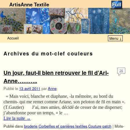
ArtisAnne Textile
Accueil
Menu ↓
Skip to primary content
Aller au contenu secondaire
Archives du mot-clef
couleurs
Un jour, faut-il bien retrouver le fil d’Ari-
26
Anne………..
Publié le
13 avril 2011
par
Anne
« Mais voici, blanche et diaphane, -la mémoire, au bord du
chemin- qui me remet comme Ariane, son peloton de fil en main ».
(T.Gautier) J’ai, mes amies, décidé de cesser de me disperser;
j’abandonne pour un temps, « le …
Lire la suite
→
Publié dans
broderie
,
Corbeilles et panières textiles
,
Couture patch
|
Mots-