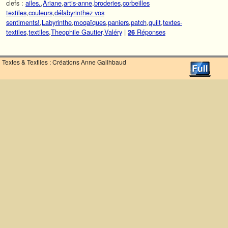
clefs :
ailes.
,
Ariane
,
artis-anne
,
broderies
,
corbeilles
textiles
,
couleurs
,
délabyrinthez vos
sentiments!
,
Labyrinthe
,
moqaïques
,
paniers
,
patch
,
quilt
,
textes-
textiles
,
textiles
,
Theophile Gautier
,
Valéry
|
Réponses
26
Textes & Textiles : Créations Anne Gailhbaud