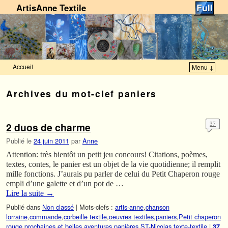
ArtisAnne Textile
Accueil
Menu ↓
Skip to primary content
Aller au contenu secondaire
Archives du mot-clef
paniers
2 duos de charme
37
Publié le
24 juin 2011
par
Anne
Attention: très bientôt un petit jeu concours! Citations, poèmes,
textes, contes, le panier est un objet de la vie quotidienne; il remplit
mille fonctions. J’aurais pu parler de celui du Petit Chaperon rouge
empli d’une galette et d’un pot de …
Lire la suite
→
Publié dans
Non classé
|
Mots-clefs :
artis-anne
,
chanson
lorraine
,
commande
,
corbeille textile
,
oeuvres textiles
,
paniers
,
Petit chaperon
rouge
,
prochaines et belles aventures panières
,
ST-Nicolas
,
texte-textile
|
37