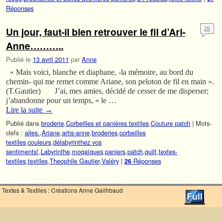
Réponses
Un jour, faut-il bien retrouver le fil d’Ari-
26
Anne………..
Publié le
13 avril 2011
par
Anne
« Mais voici, blanche et diaphane, -la mémoire, au bord du
chemin- qui me remet comme Ariane, son peloton de fil en main ».
(T.Gautier) J’ai, mes amies, décidé de cesser de me disperser;
j’abandonne pour un temps, « le …
Lire la suite
→
Publié dans
broderie
,
Corbeilles et panières textiles
,
Couture patch
|
Mots-
clefs :
ailes.
,
Ariane
,
artis-anne
,
broderies
,
corbeilles
textiles
,
couleurs
,
délabyrinthez vos
sentiments!
,
Labyrinthe
,
moqaïques
,
paniers
,
patch
,
quilt
,
textes-
textiles
,
textiles
,
Theophile Gautier
,
Valéry
|
Réponses
26
Textes & Textiles : Créations Anne Gailhbaud