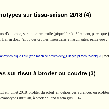
notypes sur tissu-saison 2018 (4)
rs d’automne, sur une carte textile (piqué libre) : Sûrement, parce que j
n Hantaï dont j’ai vu des œuvres magistrales et fascinantes, parce que 
yanotypes
,
piqué libre (free machine embroidery)
,
Pliages
,
plissés
,
technique
|
Mots
s sur tissu à broder ou coudre (3)
f en juillet 2018: profiter du soleil, en dehors des absences, en profite
es cyanotypes sur tissu, à broder quand il fera gris… 1- …