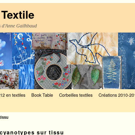
Textile
es d'Anne Gailhbaud
12 en textiles
Book Table
Corbeilles textiles
Créations 2010-20
tissu
cyanotypes sur tissu