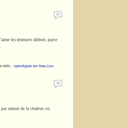
21
’aime les teintures shibori, parce
…
-clefs :
cyanotypes sur tissu
,
Lou
14
r par amour de la chaleur, en