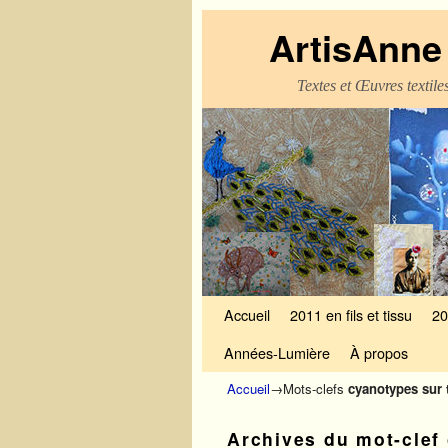
ArtisAnne 
Textes et Œuvres textil
Skip to primary content
Aller au contenu secondaire
Accueil
2011 en fils et tissu
20
Années-Lumière
À propos
Accueil
→Mots-clefs
cyanotypes sur 
Archives du mot-clef