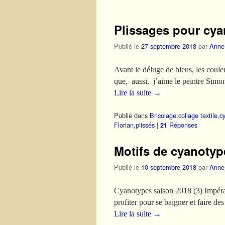
Plissages pour cya
Publié le
27 septembre 2018
par
Anne
Avant le déluge de bleus, les couleu
que, aussi, j’aime le peintre Simo
Lire la suite
→
Publié dans
Bricolage
,
collage textile
,
c
Florian
,
plissés
|
Réponses
21
Motifs de cyanotype
Publié le
10 septembre 2018
par
Anne
Cyanotypes saison 2018 (3) Impérati
profiter pour se baigner et faire d
Lire la suite
→