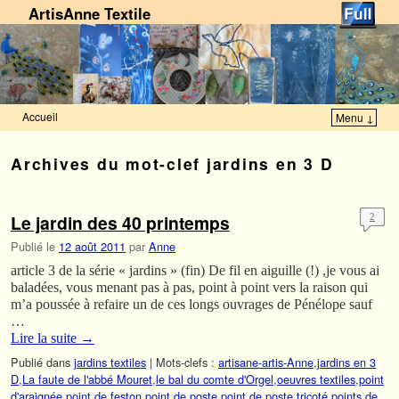
ArtisAnne Textile
Accueil
Menu ↓
Skip to primary content
Aller au contenu secondaire
Archives du mot-clef
jardins en 3 D
Le jardin des 40 printemps
2
Publié le
12 août 2011
par
Anne
article 3 de la série « jardins » (fin) De fil en aiguille (!) ,je vous ai
baladées, vous menant pas à pas, point à point vers la raison qui
m’a poussée à refaire un de ces longs ouvrages de Pénélope sauf
…
Lire la suite
→
Publié dans
jardins textiles
|
Mots-clefs :
artisane-artis-Anne
,
jardins en 3
D
,
La faute de l'abbé Mouret
,
le bal du comte d'Orgel
,
oeuvres textiles
,
point
d'araignée
,
point de feston
,
point de poste
,
point de poste tricoté
,
points de