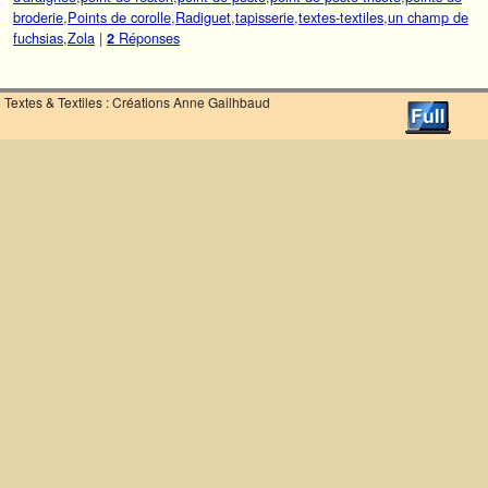
broderie
,
Points de corolle
,
Radiguet
,
tapisserie
,
textes-textiles
,
un champ de
fuchsias
,
Zola
|
Réponses
2
Textes & Textiles : Créations Anne Gailhbaud