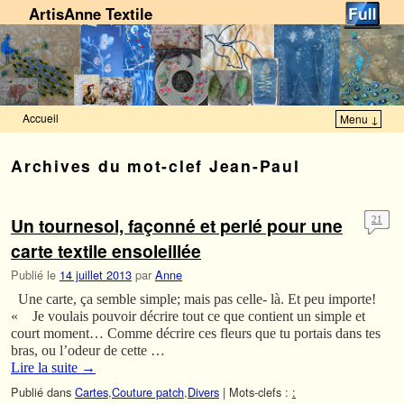
ArtisAnne Textile
Accueil
Menu ↓
Skip to primary content
Aller au contenu secondaire
Archives du mot-clef
Jean-Paul
Un tournesol, façonné et perlé pour une
21
carte textile ensoleillée
Publié le
14 juillet 2013
par
Anne
Une carte, ça semble simple; mais pas celle- là. Et peu importe!
« Je voulais pouvoir décrire tout ce que contient un simple et
court moment… Comme décrire ces fleurs que tu portais dans tes
bras, ou l’odeur de cette …
Lire la suite
→
Publié dans
Cartes
,
Couture patch
,
Divers
|
Mots-clefs :
: