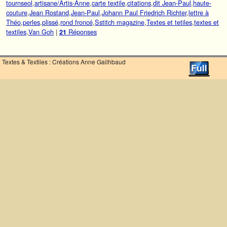
tournseol
,
artisane/Artis-Anne
,
carte textile
,
citations
,
dit Jean-Paul
,
haute-
couture
,
Jean Rostand
,
Jean-Paul
,
Johann Paul Friedrich Richter
,
lettre à
Théo
,
perles
,
plissé
,
rond froncé
,
Sstitch magazine
,
Textes et tetiles
,
textes et
textiles
,
Van Goh
|
Réponses
21
Textes & Textiles : Créations Anne Gailhbaud