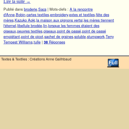
Lire la suite
→
Publié dans
broderie
,
Sacs
|
Mots-clefs :
A la rencontre
d'Anne
,
Bobin
,
cartes textiles
,
embroidery
,
extes et textiles
,
fête des
mères
,
Kazuko Aoki
,
la maison aux pignons vertsi
,
les mères tiennent
l'éternel
,
libellule brodée
,
lin
,
lorsque les femmes étaient des
oiseaux
,
oeuvres textiles
,
oiseaux
,
point de passé
,
point de passé
empiétant
,
point de picot
,
sachet de graines
,
soluble
,
stumpwork
,
Terry
Tempest Williams
,
tulle
|
Réponses
38
Textes & Textiles : Créations Anne Gailhbaud