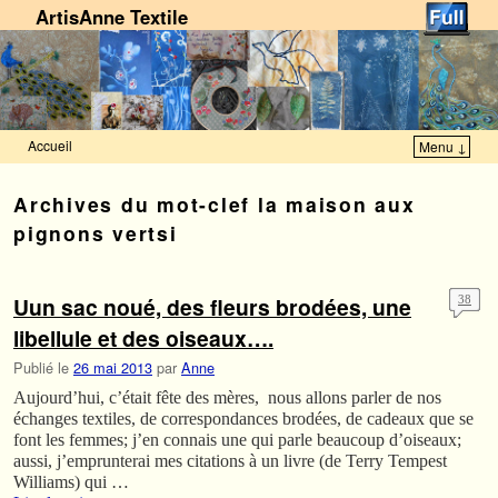
ArtisAnne Textile
Accueil
Menu ↓
Skip to primary content
Aller au contenu secondaire
Archives du mot-clef
la maison aux
pignons vertsi
Uun sac noué, des fleurs brodées, une
38
libellule et des oiseaux….
Publié le
26 mai 2013
par
Anne
Aujourd’hui, c’était fête des mères, nous allons parler de nos
échanges textiles, de correspondances brodées, de cadeaux que se
font les femmes; j’en connais une qui parle beaucoup d’oiseaux;
aussi, j’emprunterai mes citations à un livre (de Terry Tempest
Williams) qui …