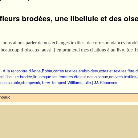
leurs brodées, une libellule et des oi
, nous allons parler de nos échanges textiles, de correspondances brodé
 beaucoup d’oiseaux; aussi, j’emprunterai mes citations à un livre (de
:
A la rencontre d'Anne
,
Bobin
,
cartes textiles
,
embroidery
,
extes et textiles
,
fête 
nel
,
libellule brodée
,
lin
,
lorsque les femmes étaient des oiseaux
,
oeuvres textiles
,
ines
,
soluble
,
stumpwork
,
Terry Tempest Williams
,
tulle
|
Réponses
38
ilhbaud