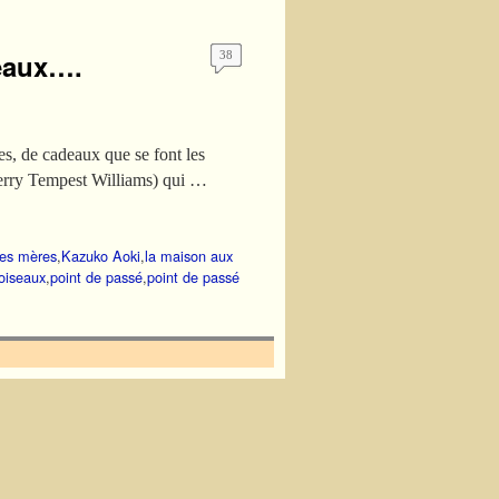
seaux….
38
es, de cadeaux que se font les
 Terry Tempest Williams) qui …
des mères
,
Kazuko Aoki
,
la maison aux
oiseaux
,
point de passé
,
point de passé