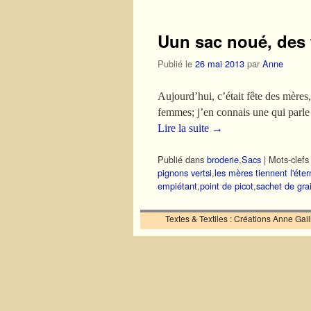
Uun sac noué, des f
Publié le
26 mai 2013
par
Anne
Aujourd’hui, c’était fête des mères
femmes; j’en connais une qui parle
Lire la suite
→
Publié dans
broderie
,
Sacs
|
Mots-clefs 
pignons vertsi
,
les mères tiennent l'éter
empiétant
,
point de picot
,
sachet de gra
Textes & Textiles : Créations Anne Ga