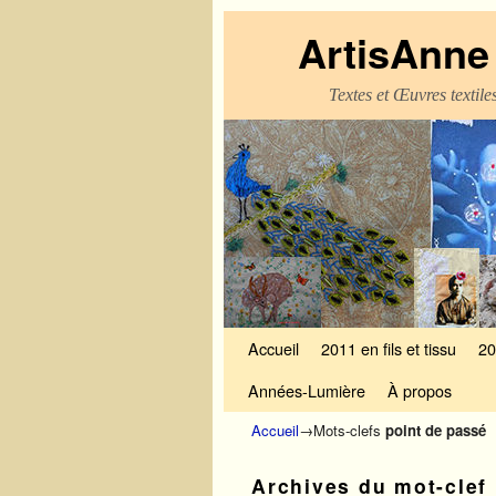
ArtisAnne 
Textes et Œuvres textil
Skip to primary content
Aller au contenu secondaire
Accueil
2011 en fils et tissu
20
Années-Lumière
À propos
Accueil
→Mots-clefs
point de passé
Archives du mot-clef