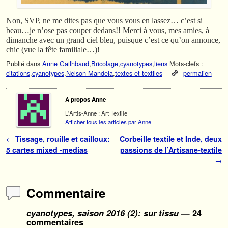
Non, SVP, ne me dites pas que vous vous en lassez… c’est si
beau…je n’ose pas couper dedans!! Merci à vous, mes amies, à
dimanche avec un grand ciel bleu, puisque c’est ce qu’on annonce,
chic (vue la fête familiale…)!
Publié dans
Anne Gailhbaud
,
Bricolage
,
cyanotypes
,
liens
Mots-clefs :
citations
,
cyanotypes
,
Nelson Mandela
,
textes et textiles
permalien
A propos Anne
L'Artis-Anne : Art Textile
Afficher tous les articles par Anne
Navigation des articles
←
Tissage, rouille et cailloux:
Corbeille textile et Inde, deux
5 cartes mixed -medias
passions de l’Artisane-textile
→
Commentaire
cyanotypes, saison 2016 (2): sur tissu
— 24
commentaires