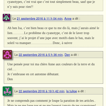
cyanotypes, c’est vrai que c’est tout simplement beau, sauf que je
n’y suis pour rien!!
Le
21 septembre 2016 à 11 h 04 min
,
Anne
a dit :
Ah ben Isa, c’est bien beau ce que tu me dis là, mais j’aurais aimé le
lien………..Le problème du cyanotype, c’est de le laver trop
souvent; j’ai le projet d’une jupe avec motifs dans le bas, mais le
soleil va manquer………………..Donc, à suivre
Le
22 septembre 2016 à 5 h 36 min
,
Den
a dit :
Une pensée pour toi ma chère Anne aux couleurs de la terre et du
ciel….
Je t’embrasse en cet automne débutant.
Den
Le
22 septembre 2016 à 19 h 42 min
,
la tulipe
a dit :
Je ne comprends pas comment je loupe la parution de tes articles..
Mais je ne me lasse pas et ne me lasserai jamais de tes cyanotypes!