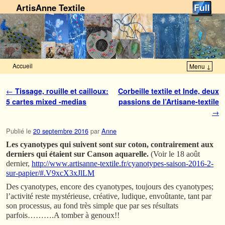
ArtisAnne Textile
Accueil
Menu ↓
Skip to primary content
Aller au contenu secondaire
Navigation des articles
←
Tissage, rouille et cailloux:
Corbeille textile et Inde, deux
5 cartes mixed -medias
passions de l’Artisane-textile
→
Publié le
20 septembre 2016
par
Anne
Les cyanotypes qui suivent sont sur coton, contrairement aux
derniers qui étaient sur Canson aquarelle.
(Voir le 18 août
dernier,
http://www.artisanne-textile.fr/cyanotypes-saison-2016-2-
sur-papier/#.V9xcX3xJlLM
Des cyanotypes, encore des cyanotypes, toujours des cyanotypes;
l’activité reste mystérieuse, créative, ludique, envoûtante, tant par
son processus, au fond très simple que par ses résultats
parfois……….A tomber à genoux!!