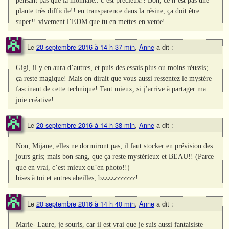
pensant pas que la monnaie.. c’est précieux!! Bon, ce n’est pas une
plante très difficile!! en transparence dans la résine, ça doit être
super!! vivement l’EDM que tu en mettes en vente!
Le
20 septembre 2016 à 14 h 37 min
,
Anne
a dit :
Gigi, il y en aura d’autres, et puis des essais plus ou moins réussis;
ça reste magique! Mais on dirait que vous aussi ressentez le mystère
fascinant de cette technique! Tant mieux, si j’arrive à partager ma
joie créative!
Le
20 septembre 2016 à 14 h 38 min
,
Anne
a dit :
Non, Mijane, elles ne dormiront pas; il faut stocker en prévision des
jours gris; mais bon sang, que ça reste mystérieux et BEAU!! (Parce
que en vrai, c’est mieux qu’en photo!!)
bises à toi et autres abeilles, bzzzzzzzzzzz!
Le
20 septembre 2016 à 14 h 40 min
,
Anne
a dit :
Marie- Laure, je souris, car il est vrai que je suis aussi fantaisiste