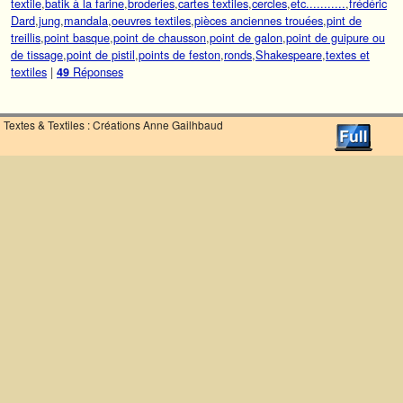
textile
,
batik à la farine
,
broderies
,
cartes textiles
,
cercles
,
etc...........
,
frédéric
Dard
,
jung
,
mandala
,
oeuvres textiles
,
pièces anciennes trouées
,
pint de
treillis
,
point basque
,
point de chausson
,
point de galon
,
point de guipure ou
de tissage
,
point de pistil
,
points de feston
,
ronds
,
Shakespeare
,
textes et
textiles
|
Réponses
49
Textes & Textiles : Créations Anne Gailhbaud