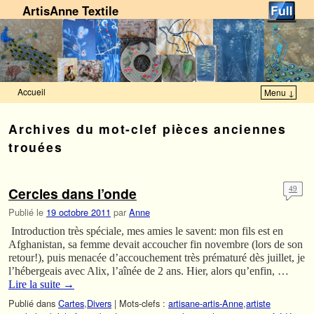
ArtisAnne Textile
Accueil
Menu ↓
Skip to primary content
Aller au contenu secondaire
Archives du mot-clef
pièces anciennes
trouées
Cercles dans l’onde
49
Publié le
19 octobre 2011
par
Anne
Introduction très spéciale, mes amies le savent: mon fils est en
Afghanistan, sa femme devait accoucher fin novembre (lors de son
retour!), puis menacée d’accouchement très prématuré dès juillet, je
l’hébergeais avec Alix, l’aînée de 2 ans. Hier, alors qu’enfin, …
Lire la suite
→
Publié dans
Cartes
,
Divers
|
Mots-clefs :
artisane-artis-Anne
,
artiste