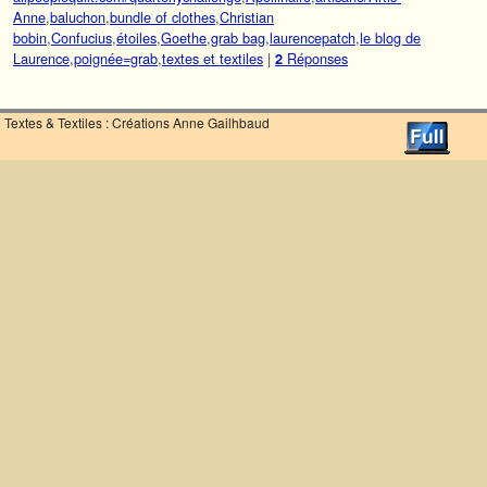
Anne
,
baluchon
,
bundle of clothes
,
Christian
bobin
,
Confucius
,
étoiles
,
Goethe
,
grab bag
,
laurencepatch
,
le blog de
Laurence
,
poignée=grab
,
textes et textiles
|
Réponses
2
Textes & Textiles : Créations Anne Gailhbaud