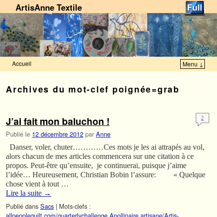
ArtisAnne Textile
Accueil
Menu ↓
Skip to primary content
Aller au contenu secondaire
Archives du mot-clef
poignée=grab
J’ai fait mon baluchon !
2
Publié le
12 décembre 2012
par
Anne
Danser, voler, chuter…………Ces mots je les ai attrapés au vol,
alors chacun de mes articles commencera sur une citation à ce
propos. Peut-être qu’ensuite, je continuerai, puisque j’aime
l’idée… Heureusement, Christian Bobin l’assure: « Quelque
chose vient à tout …
Lire la suite
→
Publié dans
Sacs
|
Mots-clefs :
allpeoplequilt.com/quarterlychallenge
,
Apollinaire
,
artisane/Artis-