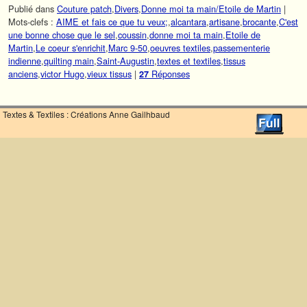
Publié dans
Couture patch
,
Divers
,
Donne moi ta main/Etoile de Martin
|
Mots-clefs :
AIME et fais ce que tu veux;
,
alcantara
,
artisane
,
brocante
,
C'est
une bonne chose que le sel
,
coussin
,
donne moi ta main
,
Etoile de
Martin
,
Le coeur s'enrichit
,
Marc 9-50
,
oeuvres textiles
,
passementerie
indienne
,
quilting main
,
Saint-Augustin
,
textes et textiles
,
tissus
anciens
,
victor Hugo
,
vieux tissus
|
Réponses
27
Textes & Textiles : Créations Anne Gailhbaud