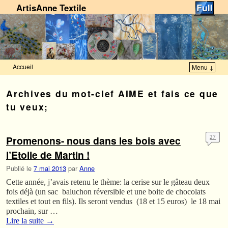
ArtisAnne Textile
Accueil
Menu ↓
Skip to primary content
Aller au contenu secondaire
Archives du mot-clef
AIME et fais ce que
tu veux;
Promenons- nous dans les bois avec
27
l’Etoile de Martin !
Publié le
7 mai 2013
par
Anne
Cette année, j’avais retenu le thème: la cerise sur le gâteau deux
fois déjà (un sac baluchon réversible et une boite de chocolats
textiles et tout en fils). Ils seront vendus (18 et 15 euros) le 18 mai
prochain, sur …
Lire la suite
→