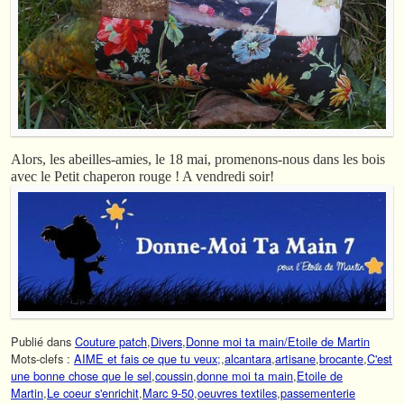
Alors, les abeilles-amies, le 18 mai, promenons-nous dans les bois
avec le Petit chaperon rouge ! A vendredi soir!
Publié dans
Couture patch
,
Divers
,
Donne moi ta main/Etoile de Martin
Mots-clefs :
AIME et fais ce que tu veux;
,
alcantara
,
artisane
,
brocante
,
C'est
une bonne chose que le sel
,
coussin
,
donne moi ta main
,
Etoile de
Martin
,
Le coeur s'enrichit
,
Marc 9-50
,
oeuvres textiles
,
passementerie