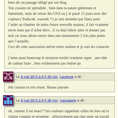
bien sûr un passage obligé par ton blog .
Ton coussin est splendide , bien dans ta nature généreuse et
fantaisiste, mais de retour des USA ou j’ai passé 15 jours avec des
copines ( Paducah, waoooh !!) je suis attendue par Dany pour
l’aider au chantier de notre future nouvelle maison, il fait vraiment
envie mais pas d’achat déco , il va dejà falloir jeter et donner pas
mal car nous allons entrer dans une maisonnette 2 fois plus petite
que l’actuelle;
Ceci dit cette association mérite notre soutien et je vais les contacter
.
j’aime aussi beaucoup le morpion textile vraiment super , une idée
de cadeau futur , bien evidemment pas réalisé pa
Le
8 mai 2013 à 6 h 35 min
,
Laurence
a dit :
Joli coussin et très réussi. Bonne journée
Le
8 mai 2013 à 6 h 36 min
,
mamazerty
a dit :
oh, comme il est beau!!!!les couleurs rappellent celles du bois où la
vilaine coquine se promène…effectivement pas cher pour un travail