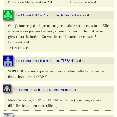
l’Etoile de Martin édition 2013………….Bisous et amitiés!
Le
11 mai 2013 à 7 h 48 min
,
la fée faribole
a dit :
Que j’aime ce petit chaperon rouge en balade sur un coussin … Elle
a traversé des prairies fleuries , croisé un oiseau nicheur et va se
glisser dans la forêt …Un vrai livre d’histoire , ce coussin !
Bon week end
Je t’embrasse
Le
11 mai 2013 à 8 h 22 min
,
TIFFANY
a dit :
SUPERBE coussin superbement personnalisé, belle harmonie des
tissus, bravo de TIFFANY
Le
11 mai 2013 à 13 h 12 min
,
Anne
a dit :
Merci Sandrine, et RV sur l’EDM le 18 mai (pour moi, ce sera
difficile, je serai en vadrouille…)