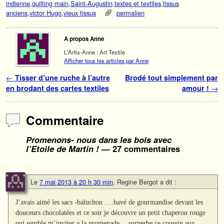
indienne
,
quilting main
,
Saint-Augustin
,
textes et textiles
,
tissus
anciens
,
victor Hugo
,
vieux tissus
permalien
A propos Anne
L'Artis-Anne : Art Textile
Afficher tous les articles par Anne
Navigation des articles
←
Tisser d’une ruche à l’autre
Brodé tout simplement par
en brodant des cartes textiles
amour !
→
Commentaire
Promenons- nous dans les bois avec
l’Etoile de Martin !
— 27 commentaires
Le
7 mai 2013 à 20 h 30 min
,
Regine Bergot
a dit :
J’avais aimé les sacs -baluchon ….bavé de gourmandise devant les
douceurs chocolatées et ce soir je découvre un petit chaperon rouge
qui semble m’inviter a la promenade… surperbe ce coussin aux