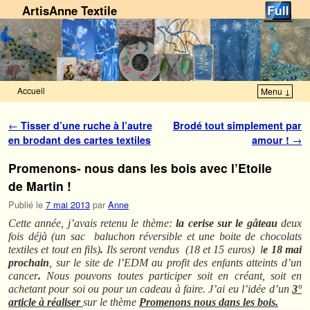
ArtisAnne Textile
Accueil
Menu ↓
Skip to primary content
Aller au contenu secondaire
Navigation des articles
←
Tisser d’une ruche à l’autre
Brodé tout simplement par
en brodant des cartes textiles
amour !
→
Promenons- nous dans les bois avec l’Etoile
de Martin !
Publié le
7 mai 2013
par
Anne
Cette année, j’avais retenu le thème:
la cerise sur le gâteau
deux
fois déjà (un sac baluchon réversible et une boite de chocolats
textiles et tout en fils)
.
Ils seront vendus (18 et 15 euros) l
e 18 mai
prochain
, sur le site de l’EDM au profit des enfants atteints d’un
cancer
.
Nous pouvons toutes participer soit en créant, soit en
achetant pour soi ou pour un cadeau à faire. J’ai eu l’idée d’un
3°
article à réaliser
sur le thème
Promenons nous dans les bois.