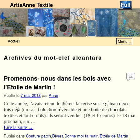
ArtisAnne Textile
Accueil
Menu ↓
Skip to primary content
Aller au contenu secondaire
Archives du mot-clef
alcantara
Promenons- nous dans les bois avec
27
l’Etoile de Martin !
Publié le
7 mai 2013
par
Anne
Cette année, j’avais retenu le thème: la cerise sur le gâteau deux
fois déjà (un sac baluchon réversible et une boite de chocolats
textiles et tout en fils). Ils seront vendus (18 et 15 euros) le 18 mai
prochain, sur …
Lire la suite
→
Publié dans
Couture patch
,
Divers
,
Donne moi ta main/Etoile de Martin
|