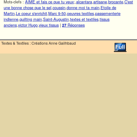
Mots-clefs :
AIME et fais ce que tu veux;
,
alcantara
,
artisane
,
brocante
,
C'est
une bonne chose que le sel
,
coussin
,
donne moi ta main
,
Etoile de
Martin
,
Le coeur s'enrichit
,
Marc 9-50
,
oeuvres textiles
,
passementerie
indienne
,
quilting main
,
Saint-Augustin
,
textes et textiles
,
tissus
anciens
,
victor Hugo
,
vieux tissus
|
Réponses
27
Textes & Textiles : Créations Anne Gailhbaud