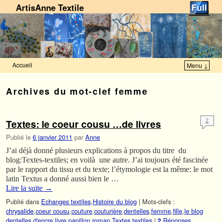
ArtisAnne Textile
Accueil
Menu ↓
Skip to primary content
Aller au contenu secondaire
Archives du mot-clef
femme
Textes: le coeur cousu …de livres
2
Publié le
6 janvier 2011
par
Anne
J’ai déjà donné plusieurs explications à propos du titre du
blog:Textes-textiles; en voilà une autre. J’ai toujours été fascinée
par le rapport du tissu et du texte; l’étymologie est la même: le mot
latin Textus a donné aussi bien le …
Lire la suite
→
Publié dans
Echanges textiles
,
Histoire du blog
|
Mots-clefs :
chrysalide
,
coeur cousu
,
couture
,
couturière
,
dentelles
,
femme
,
fille
,
le blog
dentelles d'encre
,
livre
,
papillon
,
roman
,
Textes
,
textiles
|
Réponses
2