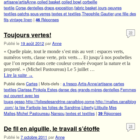
artisane/artisAnne
,
coiled basket
,
coiled bowl
,
corbeille
textile
,
Corse
,
dentelles
,
draps
,
exposition
,
fabric basket
,
jours
,
oeuvres
textiles
,
patchs
,
sous-verres
,
textes et textiles
,
Theophile Gautier
,
une fille des
fils
,
vintage linen
|
Réponses
46
Toujours vertes!
39
Publié le
19 août 2012
par
Anne
« Quelle plaie, tout le monde s’est mis au vert : espaces verts,
numéros verts, classe verte, prix verts… Et jusqu’à nos poubelles
que l’on repeint dans cette couleur censée évoquer la nature et la
propreté. » (Michel Pastoureau) Le 5 juillet …
Lire la suite
→
Publié dans
Cartes
|
Mots-clefs :
a fresco
,
Artis-Anne/artisane
,
cartes
textiles
,
Clarissa Pinkola Estes
,
danse des grands-mères
,
dentelles
,
Femmes
qui courent avec les
loups
,
gesso
,
http://foliesdesandrine.canalblog.come
,
http://malles.canalblog
.com/
,
la fée Faribole
,
les folies de Sandrine
,
Liberty
,
Lilibulle
,
Mes
Malles
,
Michel Pastoureau
,
Nansou
,
textes et textiles
|
Réponses
39
De fil en aiguille, le travail s’étoffe
28
Publié le
7 octobre 2011
par
Anne