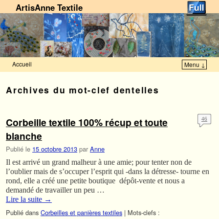
ArtisAnne Textile
Accueil
Menu ↓
Skip to primary content
Aller au contenu secondaire
Archives du mot-clef
dentelles
Corbeille textile 100% récup et toute
46
blanche
Publié le
15 octobre 2013
par
Anne
Il est arrivé un grand malheur à une amie; pour tenter non de
l’oublier mais de s’occuper l’esprit qui -dans la détresse- tourne en
rond, elle a créé une petite boutique dépôt-vente et nous a
demandé de travailler un peu …
Lire la suite
→
Publié dans
Corbeilles et panières textiles
|
Mots-clefs :