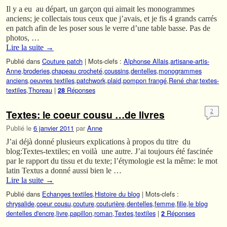
Il y a eu au départ, un garçon qui aimait les monogrammes
anciens; je collectais tous ceux que j’avais, et je fis 4 grands carrés
en patch afin de les poser sous le verre d’une table basse. Pas de
photos, …
Lire la suite
→
Publié dans
Couture patch
|
Mots-clefs :
Alphonse Allais
,
artisane-artis-
Anne
,
broderies
,
chapeau crocheté
,
coussins
,
dentelles
,
monogrammes
anciens
,
oeuvres textiles
,
patchwork
,
plaid
,
pompon frangé
,
René char
,
textes-
textiles
,
Thoreau
|
Réponses
28
Textes: le coeur cousu …de livres
2
Publié le
6 janvier 2011
par
Anne
J’ai déjà donné plusieurs explications à propos du titre du
blog:Textes-textiles; en voilà une autre. J’ai toujours été fascinée
par le rapport du tissu et du texte; l’étymologie est la même: le mot
latin Textus a donné aussi bien le …
Lire la suite
→
Publié dans
Echanges textiles
,
Histoire du blog
|
Mots-clefs :
chrysalide
,
coeur cousu
,
couture
,
couturière
,
dentelles
,
femme
,
fille
,
le blog
dentelles d'encre
,
livre
,
papillon
,
roman
,
Textes
,
textiles
|
Réponses
2