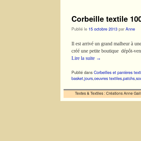
Corbeille textile 1
Publié le
15 octobre 2013
par
Anne
Il est arrivé un grand malheur à une
créé une petite boutique dépôt-ven
Lire la suite
→
Publié dans
Corbeilles et panières text
basket
,
jours
,
oeuvres textiles
,
patchs
,
so
Textes & Textiles : Créations Anne Ga