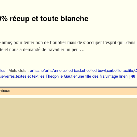
00% récup et toute blanche
 amie; pour tenter non de l’oublier mais de s’occuper l’esprit qui -dans l
te et nous a demandé de travailler un peu …
iles
|
Mots-clefs :
artisane/artisAnne
,
coiled basket
,
coiled bowl
,
corbeille textile
,
C
us-verres
,
textes et textiles
,
Theophile Gautier
,
une fille des fils
,
vintage linen
|
46
ilhbaud