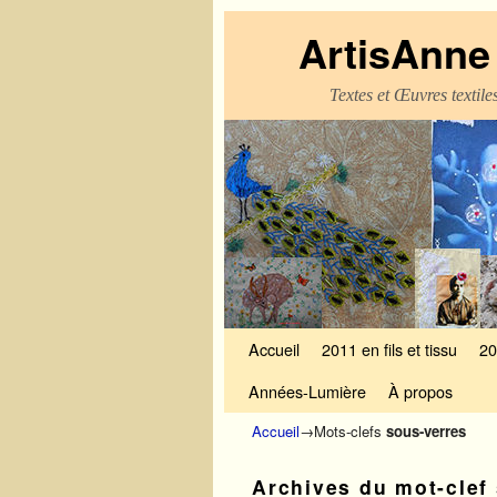
ArtisAnne 
Textes et Œuvres textil
Skip to primary content
Aller au contenu secondaire
Accueil
2011 en fils et tissu
20
Années-Lumière
À propos
Accueil
→Mots-clefs
sous-verres
Archives du mot-clef