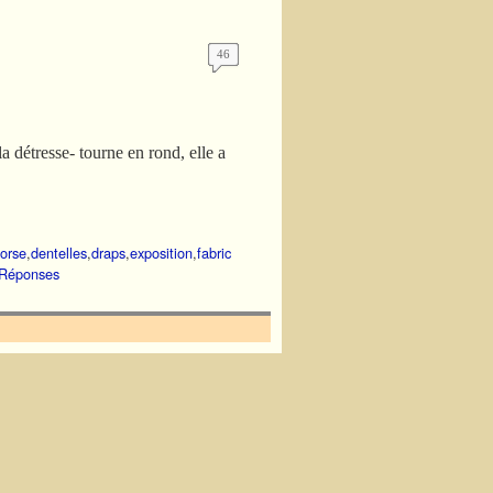
46
a détresse- tourne en rond, elle a
orse
,
dentelles
,
draps
,
exposition
,
fabric
Réponses