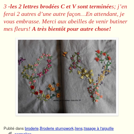
3
-les 2 lettres brodées C et V sont terminée
s; j’en
ferai 2 autres d’une autre façon…En attendant, je
vous embrasse. Merci aux abeilles de venir butiner
mes fleurs!
A très bientôt pour autre chose!
Publié dans
broderie
,
Broderie stumpwork
,
liens
,
tissage à l'aiguille
permalien