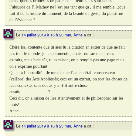
olala, quelles broderies de patience … leurs taies sont belles …
l’absurde de F. Mathey ne l’est pas tant que ça , il me semble ..;que
fait-il de la beauté du moment, de la beauté du geste, du plaisir né
de l’évidence ?
Le
14 juillet 2019 à 16 h 23 min
,
Anne
a dit :
Chère Isa, contente que tu aies lu la citation en entier ce que ne fait
pas tout le monde; je ne commente jamais -ou rarement, mes
extraits, mais bien sûr, tu as raison; on e remplit pas une page mais
on s’exprime pourtant.
Quant à l’absurdité…Je me dis que l’auteur était conservateur
(célèbre) des Arts Appliqués; ceci est un extrait, on sort les choses de
leur contexte; sans doute, y a -t-il autre chose
ensuite……………….?
Ceci dit, on a raison de lire attentivement et de philosopher sur les
mots!
Anne
Le
14 juillet 2019 à 16 h 23 min
,
Anne
a dit :