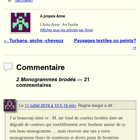
A propos Anne
L'Artis-Anne : Art Textile
Afficher tous les articles par Anne
Navigation des articles
←
Turbans, sèche -cheveux
Paysages textiles ou peints?
→
Commentaire
2 Monogrammes brodés
— 21
commentaires
Le
11 juillet 2019 à 13 h 15 min
,
Regine bergot
a dit :
J’ai beaucoup aimé ce ..M..sur fond de courbes brodées dans un
dégradé de couleurs qui tourbillonnent avec bonheur autour de ce
très beau monogramme…..mais recevoir une taie a votre
monogramme fleuri de nombreux et divers point de broderies