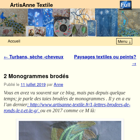
ArtisAnne Textile
Accueil
Menu ↓
Skip to primary content
Aller au contenu secondaire
Navigation des articles
←
Turbans, sèche -cheveux
Paysages textiles ou peints?
→
2 Monogrammes brodés
Publié le
11 juillet 2019
par
Anne
Vous en avez vu souvent sur ce blog, mais pas depuis quelque
temps; je parle des taies brodées de monogrammes . Il y en a eu
l’an dernier
: http://www.artisanne-textile.fr/1-lettres-brodees-de-
ronds-le-t-et-le-g/,
ou en 2017 comme ce M là: