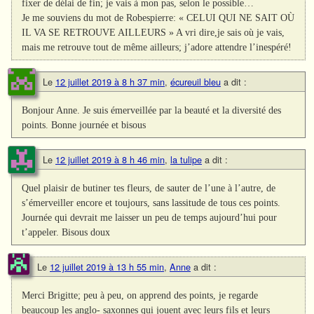
fixer de délai de fin; je vais à mon pas, selon le possible…
Je me souviens du mot de Robespierre: « CELUI QUI NE SAIT OÙ
IL VA SE RETROUVE AILLEURS » A vri dire,je sais où je vais,
mais me retrouve tout de même ailleurs; j’adore attendre l’inespéré!
Le
12 juillet 2019 à 8 h 37 min
,
écureuil bleu
a dit :
Bonjour Anne. Je suis émerveillée par la beauté et la diversité des
points. Bonne journée et bisous
Le
12 juillet 2019 à 8 h 46 min
,
la tulipe
a dit :
Quel plaisir de butiner tes fleurs, de sauter de l’une à l’autre, de
s’émerveiller encore et toujours, sans lassitude de tous ces points.
Journée qui devrait me laisser un peu de temps aujourd’hui pour
t’appeler. Bisous doux
Le
12 juillet 2019 à 13 h 55 min
,
Anne
a dit :
Merci Brigitte; peu à peu, on apprend des points, je regarde
beaucoup les anglo- saxonnes qui jouent avec leurs fils et leurs