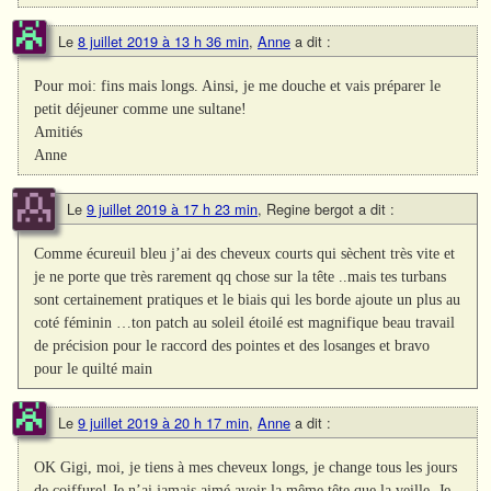
Le
8 juillet 2019 à 13 h 36 min
,
Anne
a dit :
Pour moi: fins mais longs. Ainsi, je me douche et vais préparer le
petit déjeuner comme une sultane!
Amitiés
Anne
Le
9 juillet 2019 à 17 h 23 min
,
Regine bergot
a dit :
Comme écureuil bleu j’ai des cheveux courts qui sèchent très vite et
je ne porte que très rarement qq chose sur la tête ..mais tes turbans
sont certainement pratiques et le biais qui les borde ajoute un plus au
coté féminin …ton patch au soleil étoilé est magnifique beau travail
de précision pour le raccord des pointes et des losanges et bravo
pour le quilté main
Le
9 juillet 2019 à 20 h 17 min
,
Anne
a dit :
OK Gigi, moi, je tiens à mes cheveux longs, je change tous les jours
de coiffure! Je n’ai jamais aimé avoir la même tête que la veille. Je