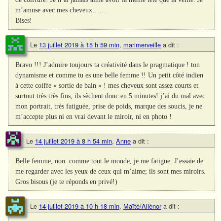
m’amuse avec mes cheveux…….
Bises!
Le
13 juillet 2019 à 15 h 59 min
,
marimerveille
a dit :
Bravo !!! J’admire toujours ta créativité dans le pragmatique ! ton
dynamisme et comme tu es une belle femme !! Un petit côté indien
à cette coiffe « sortie de bain » ! mes cheveux sont assez courts et
surtout très très fins, ils sèchent donc en 5 minutes! j’ai du mal avec
mon portrait, très fatiguée, prise de poids, marque des soucis, je ne
m’accepte plus ni en vrai devant le miroir, ni en photo !
Le
14 juillet 2019 à 8 h 54 min
,
Anne
a dit :
Belle femme, non. comme tout le monde, je me fatigue. J’essaie de
me regarder avec les yeux de ceux qui m’aime; ils sont mes miroirs.
Gros bisous (je te réponds en privé!)
Le
14 juillet 2019 à 10 h 18 min
,
Maïté/Aliénor
a dit :