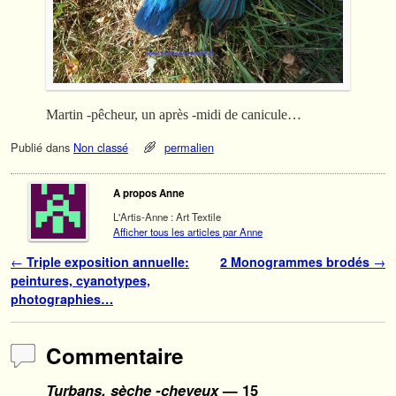
Martin -pêcheur, un après -midi de canicule…
Publié dans
Non classé
permalien
A propos Anne
L'Artis-Anne : Art Textile
Afficher tous les articles par Anne
Navigation des articles
←
Triple exposition annuelle:
2 Monogrammes brodés
→
peintures, cyanotypes,
photographies…
Commentaire
Turbans, sèche -cheveux
— 15