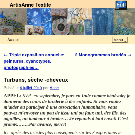
ArtisAnne Textile
Accueil
Menu ↓
Skip to primary content
Aller au contenu secondaire
Navigation des articles
←
Triple exposition annuelle:
2 Monogrammes brodés
→
peintures, cyanotypes,
photographies…
Turbans, sèche -cheveux
Publié le
6 juillet 2019
par
Anne
APPEL:
SVP: en
septembre, je pars en Inde comme bénévole; je
donnerai des cours de broderie à des enfants. Si vous voulez
m’aider ou participer à une association humanitaire, vous
pouvez m’envoyer un peu de tissu uni ou faux uni, des fils, des
aiguilles, un tambour à broder… Je réponds à tout envoi! C’est
promis……..Par avance, merci!
Ici, après des articles plus conséquents sur les 3 expos dans le