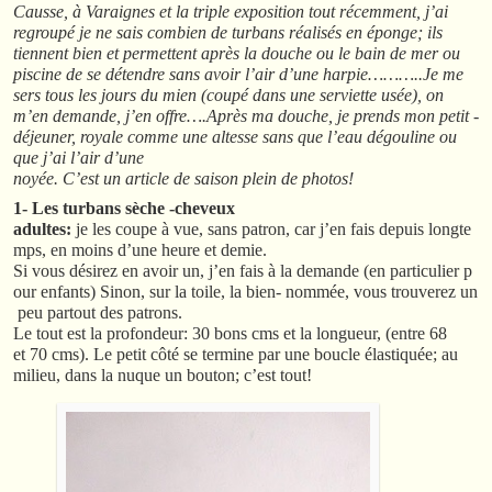
Causse, à Varaignes et la triple exposition tout récemment, j’ai
regroupé je ne sais combien de turbans réalisés en éponge; ils
tiennent bien et permettent après la douche ou le bain de mer ou
piscine de se détendre sans avoir l’air d’une harpie………..Je me
sers tous les jours du mien (coupé dans une serviette usée), on
m’en demande, j’en offre….Après ma douche, je prends mon petit -
déjeuner, royale comme une altesse sans que l’eau dégouline ou
que j’ai l’air d’une
noyée. C’est un article de saison plein de photos!
1- Les turbans sèche -cheveux
adultes:
je les coupe à vue, sans patron, car j’en fais depuis longte
mps, en moins d’une heure et demie.
Si vous désirez en avoir un, j’en fais à la demande (en particulier p
our enfants) Sinon, sur la toile, la bien- nommée, vous trouverez un
peu partout des patrons.
Le tout est la profondeur: 30 bons cms et la longueur, (entre 68
et 70 cms). Le petit côté se termine par une boucle élastiquée; au
milieu, dans la nuque un bouton; c’est tout!