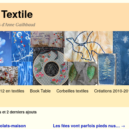
Textile
es d'Anne Gailhbaud
12 en textiles
Book Table
Corbeilles textiles
Créations 2010-20
 et 2 derniers ajouts
colats-maison
Les fées vont parfois pieds nus…
→