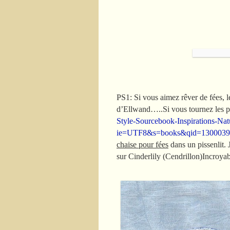
PS1: Si vous aimez rêver de fées, le
d’Ellwand…..Si vous tournez les pa
Style-Sourcebook-Inspirations-Na
ie=UTF8&s=books&qid=13000393
chaise pour fées
dans un pissenlit. J
sur Cinderlily (Cendrillon)Incroyab