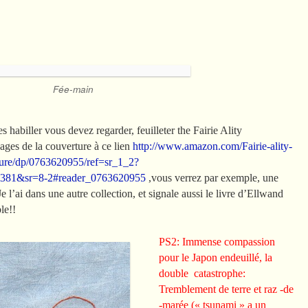
Fée-main
s habiller vous devez regarder, feuilleter the Fairie Ality
ges de la couverture à ce lien
http://www.amazon.com/Fairie-ality-
ture/dp/0763620955/ref=sr_1_2?
81&sr=8-2#reader_0763620955
,vous verrez par exemple, une
e l’ai dans une autre collection, et signale aussi le livre d’Ellwand
le!!
PS2: Immense compassion
pour le Japon endeuillé, la
double catastrophe:
Tremblement de terre et raz -de
-marée (« tsunami » a un