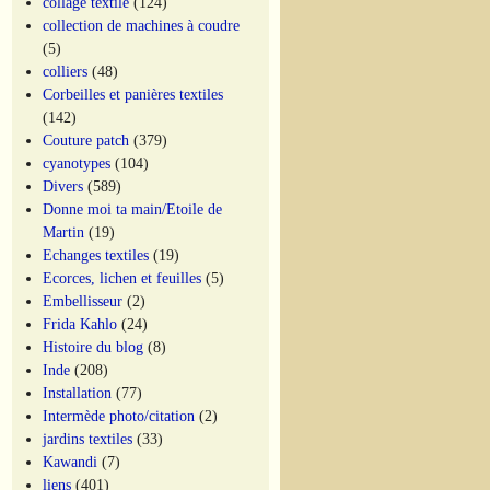
collage textile
(124)
collection de machines à coudre
(5)
colliers
(48)
Corbeilles et panières textiles
(142)
Couture patch
(379)
cyanotypes
(104)
Divers
(589)
Donne moi ta main/Etoile de
Martin
(19)
Echanges textiles
(19)
Ecorces, lichen et feuilles
(5)
Embellisseur
(2)
Frida Kahlo
(24)
Histoire du blog
(8)
Inde
(208)
Installation
(77)
Intermède photo/citation
(2)
jardins textiles
(33)
Kawandi
(7)
liens
(401)