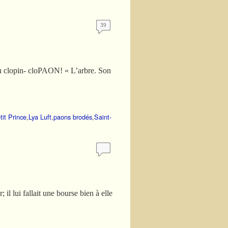
39
u clopin- cloPAON! « L’arbre. Son
tit Prince
,
Lya Luft
,
paons brodés
,
Saint-
 il lui fallait une bourse bien à elle