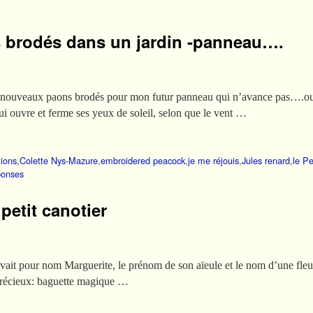
 brodés dans un jardin -panneau….
x nouveaux paons brodés pour mon futur panneau qui n’avance pas….o
i ouvre et ferme ses yeux de soleil, selon que le vent …
tions
,
Colette Nys-Mazure
,
embroidered peacock
,
je me réjouis
,
Jules renard
,
le Pe
onses
petit canotier
i avait pour nom Marguerite, le prénom de son aïeule et le nom d’une fleur;
 précieux: baguette magique …