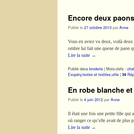
Encore deux paons
Publié le
27 octobre 2013
par
Anne
Vous en aviez vu deux, voilà deu
ombre lui fait une queue de paon qu
Lire la suite
→
Publié dans
broderie
|
Mots-clefs :
cita
Exupéry
,
textes et textiles
,
utile
|
Rép
39
En robe blanche et 
Publié le
4 juin 2012
par
Anne
Il était une fois une petite fille qu
où ranger ce qu’elle avait de plus
Lire la suite
→