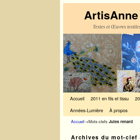
ArtisAnne 
Textes et Œuvres textil
Skip to primary content
Aller au contenu secondaire
Accueil
2011 en fils et tissu
20
Années-Lumière
À propos
Accueil
→Mots-clefs
Jules renard
Archives du mot-clef