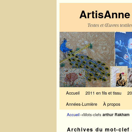
ArtisAnne 
Textes et Œuvres textil
Skip to primary content
Aller au contenu secondaire
Accueil
2011 en fils et tissu
20
Années-Lumière
À propos
Accueil
→Mots-clefs
arthur Rakham
Archives du mot-clef