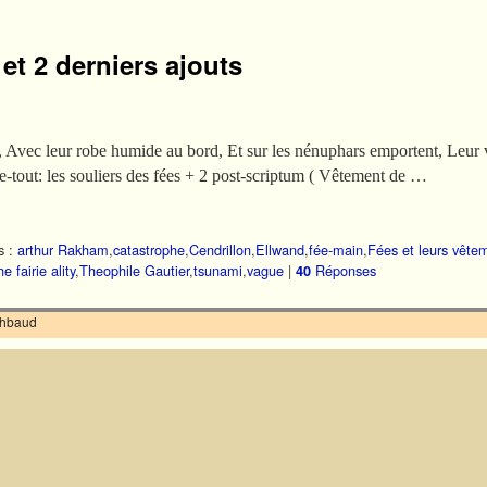
et 2 derniers ajouts
nt, Avec leur robe humide au bord, Et sur les nénuphars emportent, Leur 
tout: les souliers des fées + 2 post-scriptum ( Vêtement de …
s :
arthur Rakham
,
catastrophe
,
Cendrillon
,
Ellwand
,
fée-main
,
Fées et leurs vête
e fairie ality
,
Theophile Gautier
,
tsunami
,
vague
|
Réponses
40
ilhbaud