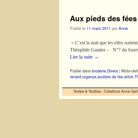
Aux pieds des fées 
Publié le
11 mars 2011
par
Anne
« C’est la nuit que les elfes sorte
Théophile Gautier – N°7 du fourre-
Lire la suite
→
Publié dans
broderie
,
Divers
|
Mots-clef
renard
,
organza
,
souliers de fée
,
stitch
,
Th
Textes & Textiles : Créations Anne Ga