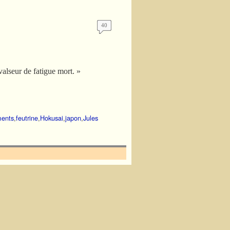
40
valseur de fatigue mort. »
ments
,
feutrine
,
Hokusai
,
japon
,
Jules