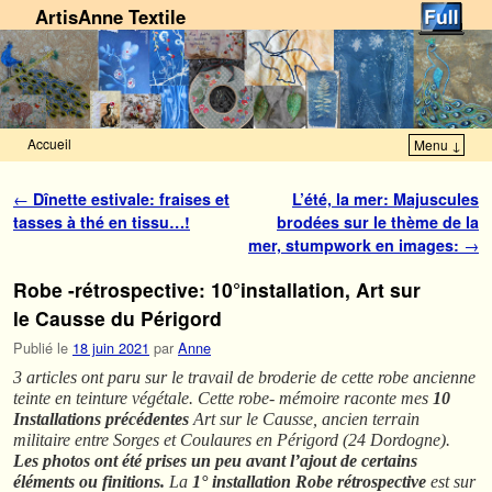
ArtisAnne Textile
Accueil
Menu ↓
Skip to primary content
Aller au contenu secondaire
Navigation des articles
←
Dînette estivale: fraises et
L’été, la mer: Majuscules
tasses à thé en tissu…!
brodées sur le thème de la
mer, stumpwork en images:
→
Robe -rétrospective: 10°installation, Art sur
le Causse du Périgord
Publié le
18 juin 2021
par
Anne
3 articles ont paru sur le travail de broderie de cette robe ancienne
teinte en teinture végétale. Cette
robe- mémoire raconte mes
10
Installations précédentes
Art sur le Causse, ancien terrain
militaire entre Sorges et Coulaures en Périgord (24 Dordogne).
Les photos ont été prises un peu avant l’ajout de certains
éléments ou finitions.
La
1° installation Robe rétrospective
est sur