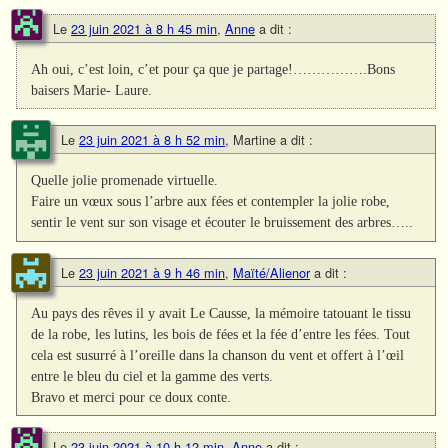
Le
23 juin 2021 à 8 h 45 min
,
Anne
a dit :
Ah oui, c’est loin, c’et pour ça que je partage!…………….Bons
baisers Marie- Laure.
Le
23 juin 2021 à 8 h 52 min
,
Martine
a dit :
Quelle jolie promenade virtuelle.
Faire un vœux sous l’arbre aux fées et contempler la jolie robe,
sentir le vent sur son visage et écouter le bruissement des arbres…..
Le
23 juin 2021 à 9 h 46 min
,
Maïté/Alienor
a dit :
Au pays des rêves il y avait Le Causse, la mémoire tatouant le tissu
de la robe, les lutins, les bois de fées et la fée d’entre les fées. Tout
cela est susurré à l’oreille dans la chanson du vent et offert à l’œil
entre le bleu du ciel et la gamme des verts.
Bravo et merci pour ce doux conte.
Le
23 juin 2021 à 10 h 12 min
,
Anne
a dit :