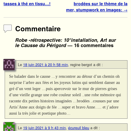
tasses à thé en tissu…!
brodées sur le thème de la
mer, stumpwork en images:
→
Commentaire
Robe -rétrospective: 10°installation, Art sur
le Causse du Périgord
— 16 commentaires
Le
18 juin 2021 à 20 h 58 min
,
regine bergot
a dit :
Se balader dans le causse …y rencontrer au détour d’un chemin oh
surprise l’arbre aux fées et les joyeux lutins qui semblent danser au
gré d’un vent leger …puis apercevoir sur le mur de pierres grises
d’une vieille grange une robe couleur soleil ..une robe mémoire qui
raconte dix petites histoires imaginées …brodées ..cousues par une
Artis’Anne aux doigts de fée …super et bravo Anne….. et j’adore
aussi la très jolie et poetique photo…
Le
19 juin 2021 à 9 h 43 min
,
écureuil bleu
a dit :