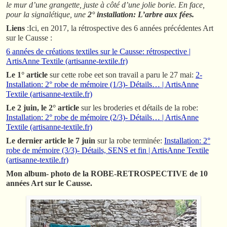
le mur d’une grangette, juste à côté d’une jolie borie. En face,
pour la signalétique, une
2° installation: L’arbre aux fées.
Liens
:Ici, en 2017, la rétrospective des 6 années précédentes Art
sur le Causse :
6 années de créations textiles sur le Causse: rétrospective |
ArtisAnne Textile (artisanne-textile.fr)
Le 1° article
sur cette robe eet son travail a paru le 27 mai:
2-
Installation: 2° robe de mémoire (1/3)- Détails… | ArtisAnne
Textile (artisanne-textile.fr)
Le 2 juin, le 2° article
sur les broderies et détails de la robe:
Installation: 2° robe de mémoire (2/3)- Détails… | ArtisAnne
Textile (artisanne-textile.fr)
Le dernier article le 7 juin
sur la robe terminée:
Installation: 2°
robe de mémoire (3/3)- Détails, SENS et fin | ArtisAnne Textile
(artisanne-textile.fr)
Mon album- photo de la ROBE-RETROSPECTIVE de 10
années Art sur le Causse.