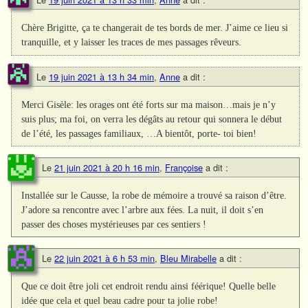
Chère Brigitte, ça te changerait de tes bords de mer. J’aime ce lieu si
tranquille, et y laisser les traces de mes passages rêveurs.
Le
19 juin 2021 à 13 h 34 min
,
Anne
a dit :
Merci Gisèle: les orages ont été forts sur ma maison…mais je n’y
suis plus; ma foi, on verra les dégâts au retour qui sonnera le début
de l’été, les passages familiaux, …A bientôt, porte- toi bien!
Le
21 juin 2021 à 20 h 16 min
,
Françoise
a dit :
Installée sur le Causse, la robe de mémoire a trouvé sa raison d’être.
J’adore sa rencontre avec l’arbre aux fées. La nuit, il doit s’en
passer des choses mystérieuses par ces sentiers !
Le
22 juin 2021 à 6 h 53 min
,
Bleu Mirabelle
a dit :
Que ce doit être joli cet endroit rendu ainsi féérique! Quelle belle
idée que cela et quel beau cadre pour ta jolie robe!