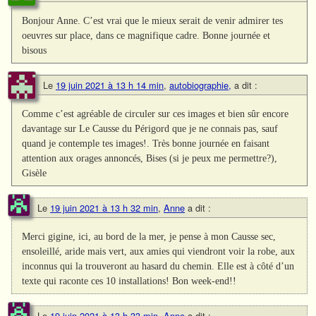
Bonjour Anne. C’est vrai que le mieux serait de venir admirer tes
oeuvres sur place, dans ce magnifique cadre. Bonne journée et
bisous
Le
19 juin 2021 à 13 h 14 min
,
autobiographie,
a dit :
Comme c’est agréable de circuler sur ces images et bien sûr encore
davantage sur Le Causse du Périgord que je ne connais pas, sauf
quand je contemple tes images!. Très bonne journée en faisant
attention aux orages annoncés, Bises (si je peux me permettre?),
Gisèle
Le
19 juin 2021 à 13 h 32 min
,
Anne
a dit :
Merci gigine, ici, au bord de la mer, je pense à mon Causse sec,
ensoleillé, aride mais vert, aux amies qui viendront voir la robe, aux
inconnus qui la trouveront au hasard du chemin. Elle est à côté d’un
texte qui raconte ces 10 installations! Bon week-end!!
Le
19 juin 2021 à 13 h 33 min
,
Anne
a dit :