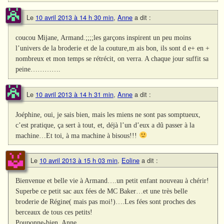
Le
10 avril 2013 à 14 h 30 min
,
Anne
a dit :
coucou Mijane, Armand.;;;;les garçons inspirent un peu moins
l’univers de la broderie et de la couture,m ais bon, ils sont d e+ en +
nombreux et mon temps se rétrécit, on verra. A chaque jour suffit sa
peine………….
Le
10 avril 2013 à 14 h 31 min
,
Anne
a dit :
Joéphine, oui, je sais bien, mais les miens ne sont pas somptueux,
c’est pratique, ça sert à tout, et, déjà l’un d’eux a dû passer à la
machine…Et toi, à ma machine à bisous!!!
Le
10 avril 2013 à 15 h 03 min
,
Eoline
a dit :
Bienvenue et belle vie à Armand….un petit enfant nouveau à chérir!
Superbe ce petit sac aux fées de MC Baker…et une très belle
broderie de Régine( mais pas moi!)….Les fées sont proches des
berceaux de tous ces petits!
Pouponne-bien, Anne….