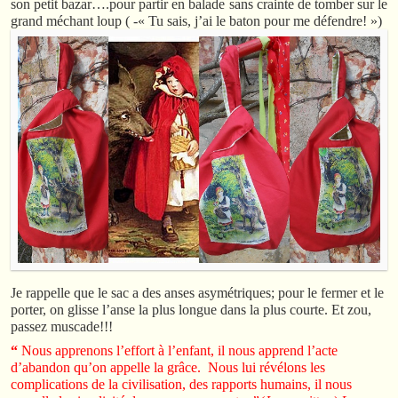
son petit bazar….pour partir en balade sans crainte de tomber sur le
grand méchant loup ( -« Tu sais, j’ai le baton pour me défendre! »)
Je rappelle que le sac a des anses asymétriques; pour le fermer et le
porter, on glisse l’anse la plus longue dans la plus courte. Et zou,
passez muscade!!!
“
Nous apprenons l’effort à l’enfant, il nous apprend l’acte
d’abandon qu’on appelle la grâce. Nous lui révélons les
complications de la civilisation, des rapports humains, il nous