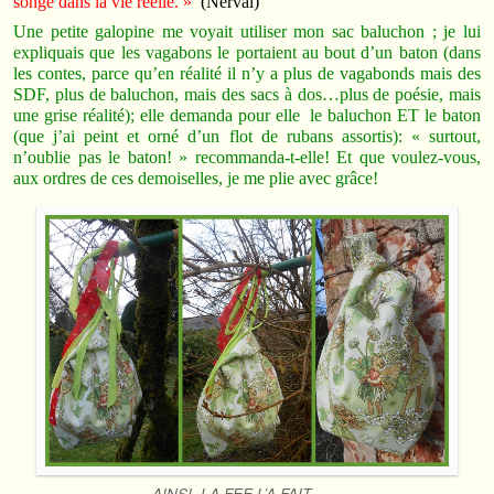
songe dans la vie réelle. »
(Nerval)
Une petite galopine me voyait utiliser mon sac baluchon ; je lui
expliquais que les vagabons le portaient au bout d’un baton (dans
les contes, parce qu’en réalité il n’y a plus de vagabonds mais des
SDF, plus de baluchon, mais des sacs à dos…plus de poésie, mais
une grise réalité); elle demanda pour elle le baluchon ET le baton
(que j’ai peint et orné d’un flot de rubans assortis): « surtout,
n’oublie pas le baton! » recommanda-t-elle! Et que voulez-vous,
aux ordres de ces demoiselles, je me plie avec grâce!
AINSI, LA FEE L’A FAIT……