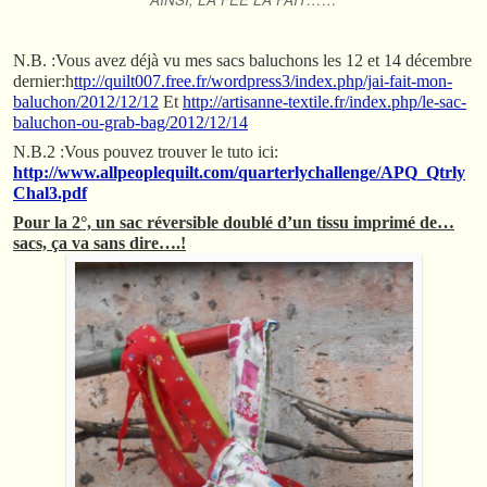
N.B. :Vous avez déjà vu mes sacs baluchons les 12 et 14 décembre
dernier:h
ttp://quilt007.free.fr/wordpress3/index.php/jai-fait-mon-
baluchon/2012/12/12
Et
http://artisanne-textile.fr/index.php/le-sac-
baluchon-ou-grab-bag/2012/12/14
N.B.2 :Vous pouvez trouver le tuto ici:
http://www.allpeoplequilt.com/quarterlychallenge/APQ_Qtrly
Chal3.pdf
Pour la 2°, un sac réversible doublé d’un tissu imprimé de…
sacs, ça va sans dire….!