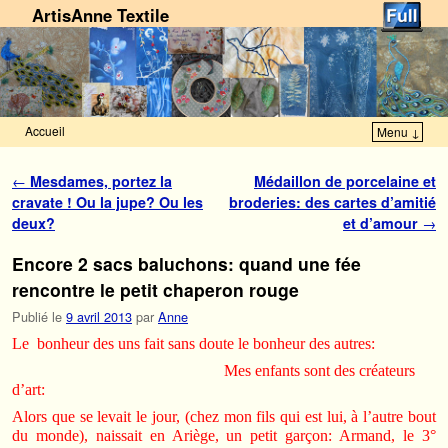
ArtisAnne Textile
Accueil
Menu ↓
Skip to primary content
Aller au contenu secondaire
Navigation des articles
←
Mesdames, portez la
Médaillon de porcelaine et
cravate ! Ou la jupe? Ou les
broderies: des cartes d’amitié
deux?
et d’amour
→
Encore 2 sacs baluchons: quand une fée
rencontre le petit chaperon rouge
Publié le
9 avril 2013
par
Anne
Le bonheur des uns fait sans doute le bonheur des autres:
Mes enfants sont des créateurs
d’art:
Alors que se levait le jour, (chez mon fils qui est lui, à l’autre bout
du monde), naissait en Ariège, un petit garçon: Armand, le 3°