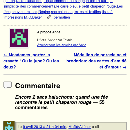
guitton
,
l'acte d'abandon
,
L'épanchement du songe
,
la fée l'a fait !
,
la
simplicité des commencements
,
le carré bleu
,
le petit chaperon rouge
,
Les
fées
,
oeuvres textiles
,
Régine
,
sac baluchon
,
textes et textiles
,
tissu à
impressions M.C.Baker
permalien
A propos Anne
L'Artis-Anne : Art Textile
Afficher tous les articles par Anne
Navigation des articles
←
Mesdames, portez la
Médaillon de porcelaine et
cravate ! Ou la jupe? Ou les
broderies: des cartes d’amitié
deux?
et d’amour
→
Commentaire
Encore 2 sacs baluchons: quand une fée
rencontre le petit chaperon rouge
— 55
commentaires
Le
9 avril 2013 à 21 h 04 min
,
Maïté/Aliénor
a dit :