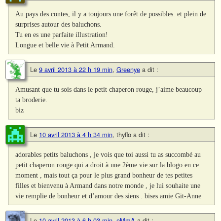
Au pays des contes, il y a toujours une forêt de possibles. et plein de
surprises autour des baluchons.
Tu en es une parfaite illustration!
Longue et belle vie à Petit Armand.
Le
9 avril 2013 à 22 h 19 min
,
Greenye
a dit :
Amusant que tu sois dans le petit chaperon rouge, j’aime beaucoup
ta broderie.
biz
Le
10 avril 2013 à 4 h 34 min
,
thyflo
a dit :
adorables petits baluchons , je vois que toi aussi tu as succombé au
petit chaperon rouge qui a droit à une 2ème vie sur la blogo en ce
moment , mais tout ça pour le plus grand bonheur de tes petites
filles et bienvenu à Armand dans notre monde , je lui souhaite une
vie remplie de bonheur et d’amour des siens . bises amie Git-Anne
Le
10 avril 2013 à 6 h 03 min
,
eMmA
a dit :