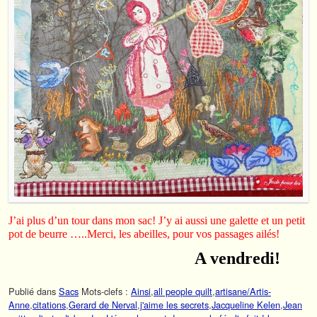
J’ai plus d’un tour dans mon sac! J’y ai aussi une galette et un petit
pot de beurre …..Merci, les abeilles, pour vos passages ailés!
A vendredi!
Publié dans
Sacs
Mots-clefs :
Ainsi
,
all people quilt
,
artisane/Artis-
Anne
,
citations
,
Gerard de Nerval
,
j'aime les secrets
,
Jacqueline Kelen
,
Jean