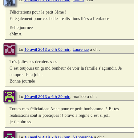
Félicitations pour le petit 3ème !
Et également pour ces belles réalisations liées à l’enfance.
Belle journée,
eMmA
Le
10 avril 2013 à 6 h 05 min
,
Laurence
a dit :
Très jolies ces derniers sacs.
C’est toujours un grand bonheur de voir la famille s’agrandir. Je
comprends ta joie…
Bonne journée
Le
10 avril 2013 à 6 h 29 min
,
marilee
a dit :
Toutes mes féliciations Anne pour ce petit bonhomme !! Et tes
réalisations sont si poétiques !! bravo a regine c’est si joli
je t’embrasse
Le
10 avril 2013 à 7 h 00 min
,
Nanouanne
a dit :