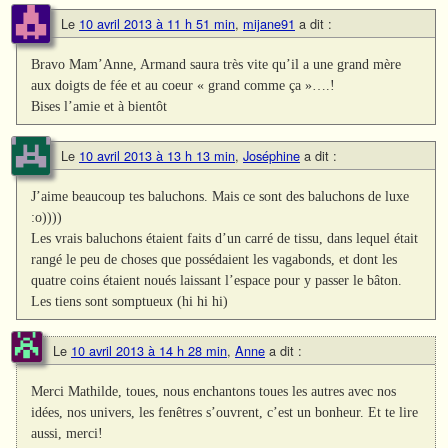
Le
10 avril 2013 à 11 h 51 min
,
mijane91
a dit :
Bravo Mam’Anne, Armand saura très vite qu’il a une grand mère
aux doigts de fée et au coeur « grand comme ça »….!
Bises l’amie et à bientôt
Le
10 avril 2013 à 13 h 13 min
,
Joséphine
a dit :
J’aime beaucoup tes baluchons. Mais ce sont des baluchons de luxe
:o))))
Les vrais baluchons étaient faits d’un carré de tissu, dans lequel était
rangé le peu de choses que possédaient les vagabonds, et dont les
quatre coins étaient noués laissant l’espace pour y passer le bâton.
Les tiens sont somptueux (hi hi hi)
Le
10 avril 2013 à 14 h 28 min
,
Anne
a dit :
Merci Mathilde, toues, nous enchantons toues les autres avec nos
idées, nos univers, les fenêtres s’ouvrent, c’est un bonheur. Et te lire
aussi, merci!