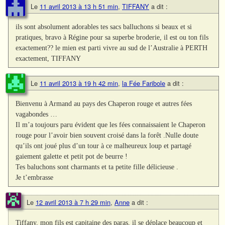
Le
11 avril 2013 à 13 h 51 min
,
TIFFANY
a dit :
ils sont absolument adorables tes sacs balluchons si beaux et si
pratiques, bravo à Régine pour sa superbe broderie, il est ou ton fils
exactement?? le mien est parti vivre au sud de l’Australie à PERTH
exactement, TIFFANY
Le
11 avril 2013 à 19 h 42 min
,
la Fée Faribole
a dit :
Bienvenu à Armand au pays des Chaperon rouge et autres fées
vagabondes …
Il m’a toujours paru évident que les fées connaissaient le Chaperon
rouge pour l’avoir bien souvent croisé dans la forêt .Nulle doute
qu’ils ont joué plus d’un tour à ce malheureux loup et partagé
gaiement galette et petit pot de beurre !
Tes baluchons sont charmants et ta petite fille délicieuse .
Je t’embrasse
Le
12 avril 2013 à 7 h 29 min
,
Anne
a dit :
Tiffany, mon fils est capitaine des paras, il se déplace beaucoup et