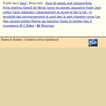
Publié dans
Sacs
|
Mots-clefs :
Ainsi
,
all people quilt
,
artisane/Artis-
Anne
,
citations
,
Gerard de Nerval
,
j'aime les secrets
,
Jacqueline Kelen
,
Jean
guitton
,
l'acte d'abandon
,
L'épanchement du songe
,
la fée l'a fait !
,
la
simplicité des commencements
,
le carré bleu
,
le petit chaperon rouge
,
Les
fées
,
oeuvres textiles
,
Régine
,
sac baluchon
,
textes et textiles
,
tissu à
impressions M.C.Baker
|
Réponses
55
Textes & Textiles : Créations Anne Gailhbaud