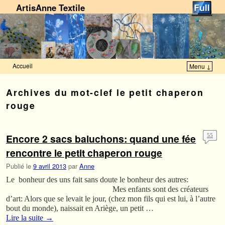
ArtisAnne Textile
Accueil
Menu ↓
Skip to primary content
Aller au contenu secondaire
Archives du mot-clef
le petit chaperon
rouge
Encore 2 sacs baluchons: quand une fée
55
rencontre le petit chaperon rouge
Publié le
9 avril 2013
par
Anne
Le bonheur des uns fait sans doute le bonheur des autres:
Mes enfants sont des créateurs
d’art: Alors que se levait le jour, (chez mon fils qui est lui, à l’autre
bout du monde), naissait en Ariège, un petit …
Lire la suite
→