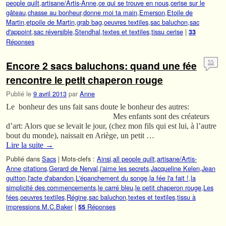
people quilt
,
artisane/Artis-Anne
,
ce qui se trouve en nous
,
cerise sur le
gâteau
,
chasse au bonheur
,
donne moi ta main
,
Emerson
,
Etoile de
Martin
,
etpoile de Martin
,
grab bag
,
oeuvres textiles
,
sac baluchon
,
sac
d'appoint
,
sac réversible
,
Stendhal
,
textes et textiles
,
tissu cerise
|
33
Réponses
Encore 2 sacs baluchons: quand une fée
55
rencontre le petit chaperon rouge
Publié le
9 avril 2013
par
Anne
Le bonheur des uns fait sans doute le bonheur des autres:
Mes enfants sont des créateurs
d’art: Alors que se levait le jour, (chez mon fils qui est lui, à l’autre
bout du monde), naissait en Ariège, un petit …
Lire la suite
→
Publié dans
Sacs
|
Mots-clefs :
Ainsi
,
all people quilt
,
artisane/Artis-
Anne
,
citations
,
Gerard de Nerval
,
j'aime les secrets
,
Jacqueline Kelen
,
Jean
guitton
,
l'acte d'abandon
,
L'épanchement du songe
,
la fée l'a fait !
,
la
simplicité des commencements
,
le carré bleu
,
le petit chaperon rouge
,
Les
fées
,
oeuvres textiles
,
Régine
,
sac baluchon
,
textes et textiles
,
tissu à
impressions M.C.Baker
|
Réponses
55