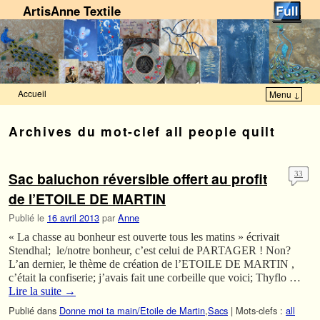
ArtisAnne Textile
Accueil
Menu ↓
Skip to primary content
Aller au contenu secondaire
Archives du mot-clef
all people quilt
Sac baluchon réversible offert au profit
33
de l’ETOILE DE MARTIN
Publié le
16 avril 2013
par
Anne
« La chasse au bonheur est ouverte tous les matins » écrivait
Stendhal; le/notre bonheur, c’est celui de PARTAGER ! Non?
L’an dernier, le thème de création de l’ETOILE DE MARTIN ,
c’était la confiserie; j’avais fait une corbeille que voici; Thyflo …
Lire la suite
→
Publié dans
Donne moi ta main/Etoile de Martin
,
Sacs
|
Mots-clefs :
all