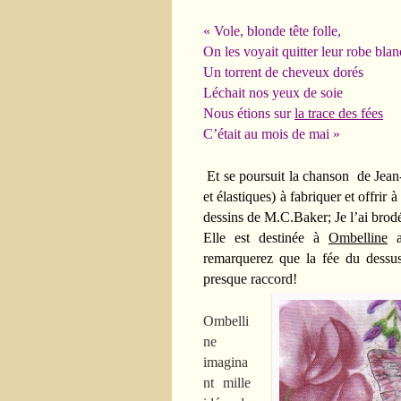
« Vole, blonde tête folle,
On les voyait quitter leur robe bla
Un torrent de cheveux dorés
Léchait nos yeux de soie
Nous étions sur
la trace des fées
C’était au mois de mai »
Et se poursuit la chanson de Jean
et élastiques) à fabriquer et offrir 
dessins d
e M.C.Baker; Je l’ai brodé
Elle est destinée à
Ombelline
a
remarquerez que la fée du dessus
presque raccord!
Ombelli
ne
imagina
nt mille