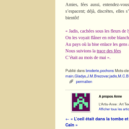
Amies, fées aussi, entendez-vous
s’espacent; déjà, discrètes, elle
bientôt!
« Jadis, cachées sous les fleurs de 
On les voyait flâner en robe blanc
Au pays où la bise enlace les gens 
Nous suivions la
trace des fées
C’était au mois de mai ».
Publié dans
broderie
,
pochons
Mots-cle
main
,
Gladys
,
J.M.Brezovar
,
jadis
,
M.C.B
permalien
A propos Anne
L'Artis-Anne : Art Tex
Afficher tous les art
Navigation des articles
←
« L’oeil était dans la tombe et
Caïn »