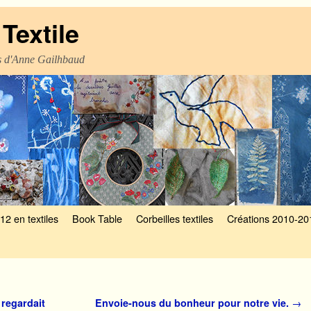
Textile
es d'Anne Gailhbaud
12 en textiles
Book Table
Corbeilles textiles
Créations 2010-20
 regardait
Envoie-nous du bonheur pour notre vie.
→