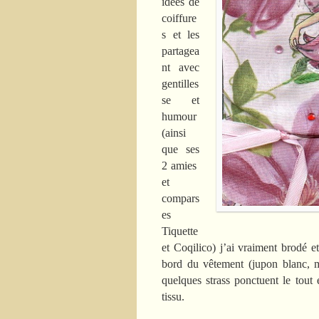
idées de
coiffure
s et les
partagea
nt avec
gentilles
se et
humour
(ainsi
que ses
2 amies
et
compars
es
Tiquette
et Coqilico) j’ai vraiment brodé et
bord du vêtement (jupon blanc, ma
quelques strass ponctuent le tout 
tissu.