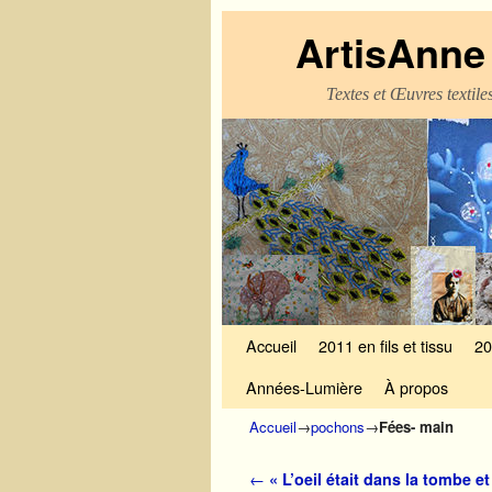
ArtisAnne 
Textes et Œuvres textil
Skip to primary content
Aller au contenu secondaire
Accueil
2011 en fils et tissu
20
Années-Lumière
À propos
Accueil
→
pochons
→
Fées- main
Navigation des articles
←
« L’oeil était dans la tombe et