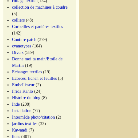
collage textile
(124)
collection de machines à coudre
(5)
colliers
(48)
Corbeilles et panières textiles
(142)
Couture patch
(379)
cyanotypes
(104)
Divers
(589)
Donne moi ta main/Etoile de
Martin
(19)
Echanges textiles
(19)
Ecorces, lichen et feuilles
(5)
Embellisseur
(2)
Frida Kahlo
(24)
Histoire du blog
(8)
Inde
(208)
Installation
(77)
Intermède photo/citation
(2)
jardins textiles
(33)
Kawandi
(7)
liens
(401)