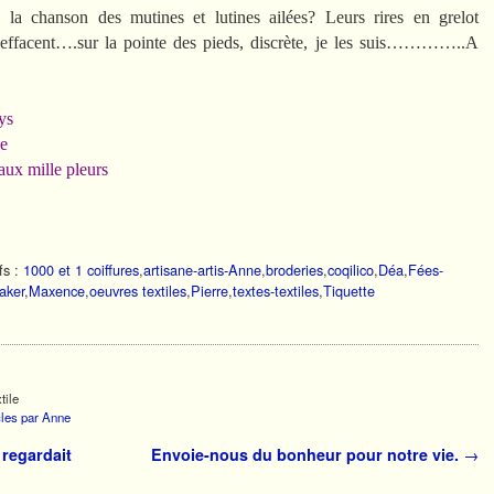
 la chanson des mutines et lutines ailées? Leurs rires en grelot
s s’effacent….sur la pointe des pieds, discrète, je les suis…………..A
lys
he
aux mille pleurs
fs :
1000 et 1 coiffures
,
artisane-artis-Anne
,
broderies
,
coqilico
,
Déa
,
Fées-
aker
,
Maxence
,
oeuvres textiles
,
Pierre
,
textes-textiles
,
Tiquette
tile
icles par Anne
 regardait
Envoie-nous du bonheur pour notre vie.
→