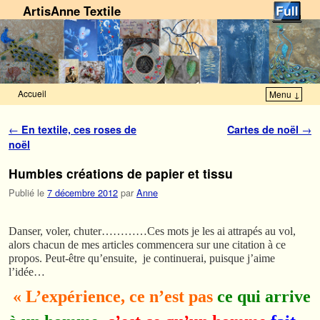
ArtisAnne Textile
Accueil
Menu ↓
Skip to primary content
Aller au contenu secondaire
Navigation des articles
←
En textile, ces roses de
Cartes de noël
→
noël
Humbles créations de papier et tissu
Publié le
7 décembre 2012
par
Anne
Danser, voler, chuter…………Ces mots je les ai attrapés au vol,
alors chacun de mes articles commencera sur une citation à ce
propos. Peut-être qu’ensuite, je continuerai, puisque j’aime
l’idée…
« L’expérience, ce n’est pas
ce qui arrive