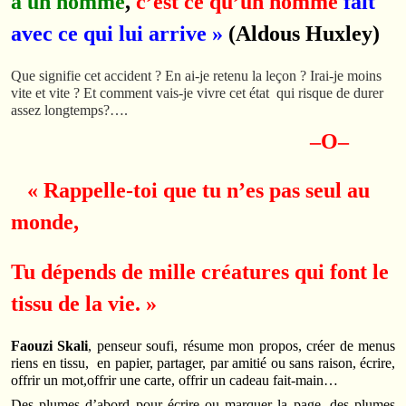
à un homme
,
c’est ce qu’un homme
fait
avec ce qui lui arrive »
(Aldous Huxley)
Que signifie cet accident ? En ai-je retenu la leçon ? Irai-je moins
vite et vite ? Et comment vais-je vivre cet état qui risque de durer
assez longtemps?….
–O–
« Rappelle-toi que tu n’es pas seul au
monde,
Tu dépends de mille créatures qui font le
tissu de la vie. »
Faouzi Skali
, penseur soufi, résume mon propos, créer de menus
riens en tissu, en papier, partager, par amitié ou sans raison, écrire,
offrir un mot,offrir une carte, offrir un cadeau fait-main…
Des plumes d’abord
pour écrire ou marquer la page, des plumes