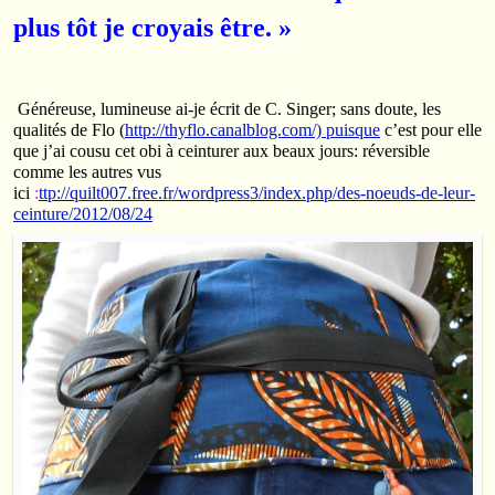
plus tôt je croyais être. »
Généreuse, lumineuse ai-je écrit de C. Singer; sans doute, les
qualités de Flo (
http://thyflo.canalblog.com/) puisque
c’est pour elle
que j’ai cousu cet obi à ceinturer aux beaux jours: réversible
comme les autres vus
ici
:
ttp://quilt007.free.fr/wordpress3/index.php/des-noeuds-de-leur-
ceinture/2012/08/24