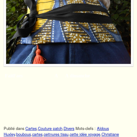
FaitFaes A A dimanche
Publié dans
Cartes
,
Couture patch
,
Divers
Mots-clefs :
Aldous
Huxley
,
boubous
,
cartes
,
ceitnures tissu
,
cette idée voyage
,
Christiane