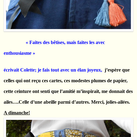
« Faites des bêtises, mais faites les avec
enthousiasme »
écrivait
Colette;
je fais tout avec un élan joyeux,
j’espère que
celles qui ont reçu ces cartes, ces modestes plumes de papier,
cette ceinture ont senti que l’amitié m’inspirait, me donnait des
ailes….Celle d’une abeille parmi d’autres. Merci, jolies-ailées.
A dimanche!