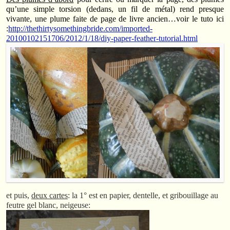
qu’une simple torsion (dedans, un fil de métal) rend presque
vivante, une plume faite de page de livre ancien…voir le tuto ici
:
http://thethirtysomethingbride.com/imported-
20100102151706/2012/1/18/diy-paper-feather-tutorial.html
et puis,
deux cartes
: la 1° est en papier, dentelle, et gribouillage au
feutre gel blanc, neigeuse: