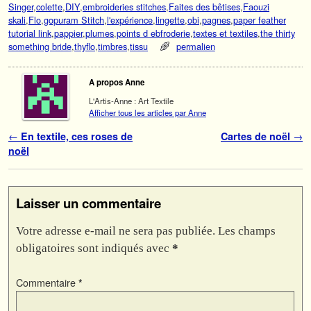
Singer
,
colette
,
DIY
,
embroideries stitches
,
Faites des bêtises
,
Faouzi
skali
,
Flo
,
gopuram Stitch
,
l'expérience
,
lingette
,
obi
,
pagnes
,
paper feather
tutorial link
,
pappier
,
plumes
,
points d ebfroderie
,
textes et textiles
,
the thirty
something bride
,
thyflo
,
timbres
,
tissu
permalien
A propos Anne
L'Artis-Anne : Art Textile
Afficher tous les articles par Anne
Navigation des articles
←
En textile, ces roses de
Cartes de noël
→
noël
Laisser un commentaire
Votre adresse e-mail ne sera pas publiée.
Les champs
obligatoires sont indiqués avec
*
Commentaire
*