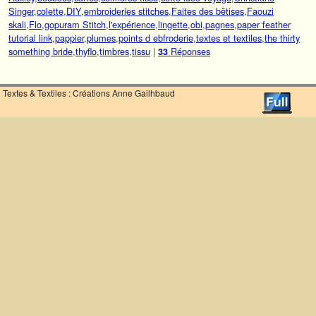
Singer
,
colette
,
DIY
,
embroideries stitches
,
Faites des bêtises
,
Faouzi
skali
,
Flo
,
gopuram Stitch
,
l'expérience
,
lingette
,
obi
,
pagnes
,
paper feather
tutorial link
,
pappier
,
plumes
,
points d ebfroderie
,
textes et textiles
,
the thirty
something bride
,
thyflo
,
timbres
,
tissu
|
Réponses
33
Textes & Textiles : Créations Anne Gailhbaud