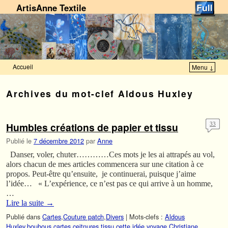
ArtisAnne Textile
Accueil
Menu ↓
Skip to primary content
Aller au contenu secondaire
Archives du mot-clef
Aldous Huxley
Humbles créations de papier et tissu
33
Publié le
7 décembre 2012
par
Anne
Danser, voler, chuter…………Ces mots je les ai attrapés au vol,
alors chacun de mes articles commencera sur une citation à ce
propos. Peut-être qu’ensuite, je continuerai, puisque j’aime
l’idée… « L’expérience, ce n’est pas ce qui arrive à un homme,
…
Lire la suite
→
Publié dans
Cartes
,
Couture patch
,
Divers
|
Mots-clefs :
Aldous
Huxley
,
boubous
,
cartes
,
ceitnures tissu
,
cette idée voyage
,
Christiane