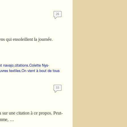
l
26
ns qui ensoleillent la journée.
t navajo
,
citations
,
Colette Nys-
uvres textiles
,
On vient à bout de tous
33
ur une citation à ce propos. Peut-
homme, …