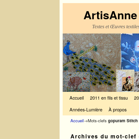
ArtisAnne 
Textes et Œuvres textil
Skip to primary content
Aller au contenu secondaire
Accueil
2011 en fils et tissu
20
Années-Lumière
À propos
Accueil
→Mots-clefs
gopuram Stitch
Archives du mot-clef