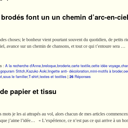
» brodés font un un chemin d’arc-en-cie
es choses; le bonheur vient pourtant souvent du quotidien, de petits rie
el, avance sur un chemin de chansons, et tout ce qui t’entoure sera …
s :
A la recherche d'Anne
,
breloque
,
broderie
,
carte textile
,
cette idée voyage
,
chan
,
gopuram Stitch
,
Kazuko Aoki
,
lingette anti- décoloration
,
mini-motifs à broder
,
oe
ot
,
sous le familier
,
T-shirt
,
textes et textiles
|
Réponses
26
de papier et tissu
 je les ai attrapés au vol, alors chacun de mes articles commencera s
uisque j’aime l’idée… « L’expérience, ce n’est pas ce qui arrive à un 