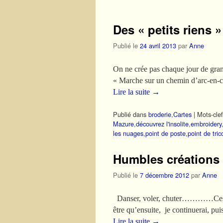
Des « petits riens 
Publié le
24 avril 2013
par
Anne
On ne crée pas chaque jour de grand
« Marche sur un chemin d’arc-en-ci
Lire la suite
→
Publié dans
broderie
,
Cartes
|
Mots-clef
Mazure
,
découvrez l'insolite
,
embroidery
les nuages
,
point de poste
,
point de tric
Humbles créations 
Publié le
7 décembre 2012
par
Anne
Danser, voler, chuter…………Ces mots
être qu’ensuite, je continuerai, p
Lire la suite
→