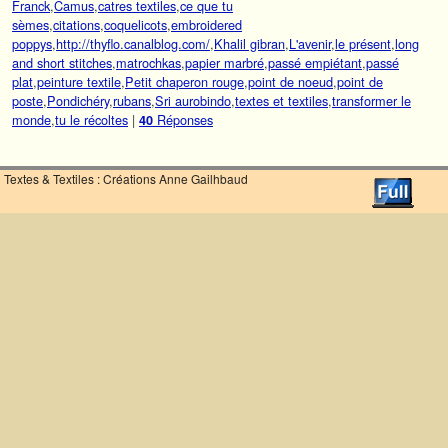
Franck
,
Camus
,
catres textiles
,
ce que tu
sèmes
,
citations
,
coquelicots
,
embroidered
poppys
,
http://thyflo.canalblog.com/
,
Khalil gibran
,
L'avenir
,
le présent
,
long
and short stitches
,
matrochkas
,
papier marbré
,
passé empiétant
,
passé
plat
,
peinture textile
,
Petit chaperon rouge
,
point de noeud
,
point de
poste
,
Pondichéry
,
rubans
,
Sri aurobindo
,
textes et textiles
,
transformer le
monde
,
tu le récoltes
|
Réponses
40
Textes & Textiles : Créations Anne Gailhbaud