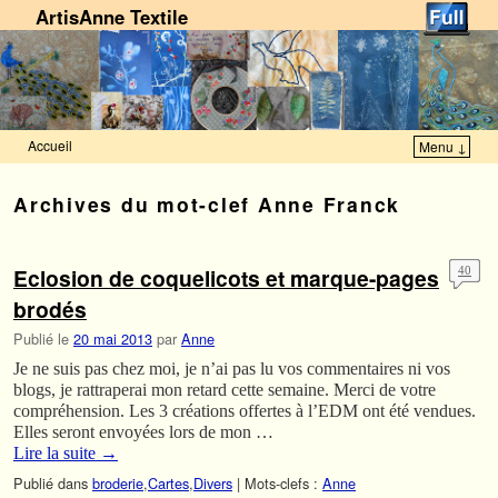
ArtisAnne Textile
Accueil
Menu ↓
Skip to primary content
Aller au contenu secondaire
Archives du mot-clef
Anne Franck
Eclosion de coquelicots et marque-pages
40
brodés
Publié le
20 mai 2013
par
Anne
Je ne suis pas chez moi, je n’ai pas lu vos commentaires ni vos
blogs, je rattraperai mon retard cette semaine. Merci de votre
compréhension. Les 3 créations offertes à l’EDM ont été vendues.
Elles seront envoyées lors de mon …
Lire la suite
→
Publié dans
broderie
,
Cartes
,
Divers
|
Mots-clefs :
Anne