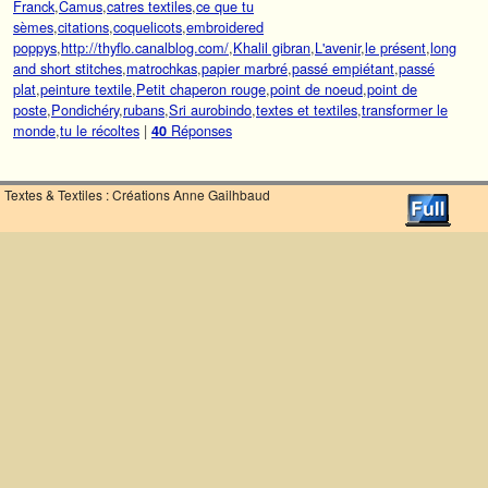
Franck
,
Camus
,
catres textiles
,
ce que tu
sèmes
,
citations
,
coquelicots
,
embroidered
poppys
,
http://thyflo.canalblog.com/
,
Khalil gibran
,
L'avenir
,
le présent
,
long
and short stitches
,
matrochkas
,
papier marbré
,
passé empiétant
,
passé
plat
,
peinture textile
,
Petit chaperon rouge
,
point de noeud
,
point de
poste
,
Pondichéry
,
rubans
,
Sri aurobindo
,
textes et textiles
,
transformer le
monde
,
tu le récoltes
|
Réponses
40
Textes & Textiles : Créations Anne Gailhbaud