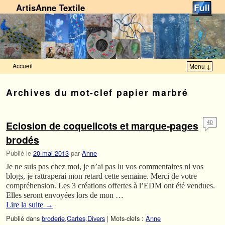
ArtisAnne Textile
Accueil
Menu ↓
Skip to primary content
Aller au contenu secondaire
Archives du mot-clef
papier marbré
Eclosion de coquelicots et marque-pages
40
brodés
Publié le
20 mai 2013
par
Anne
Je ne suis pas chez moi, je n’ai pas lu vos commentaires ni vos
blogs, je rattraperai mon retard cette semaine. Merci de votre
compréhension. Les 3 créations offertes à l’EDM ont été vendues.
Elles seront envoyées lors de mon …
Lire la suite
→
Publié dans
broderie
,
Cartes
,
Divers
|
Mots-clefs :
Anne