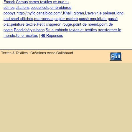
Franck
,
Camus
,
catres textiles
,
ce que tu
sèmes
,
citations
,
coquelicots
,
embroidered
poppys
,
http://thyflo.canalblog.com/
,
Khalil gibran
,
L'avenir
,
le présent
,
long
and short stitches
,
matrochkas
,
papier marbré
,
passé empiétant
,
passé
plat
,
peinture textile
,
Petit chaperon rouge
,
point de noeud
,
point de
poste
,
Pondichéry
,
rubans
,
Sri aurobindo
,
textes et textiles
,
transformer le
monde
,
tu le récoltes
|
Réponses
40
Textes & Textiles : Créations Anne Gailhbaud