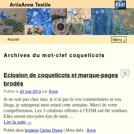
ArtisAnne Textile
Accueil
Menu ↓
Skip to primary content
Aller au contenu secondaire
Archives du mot-clef
coquelicots
Eclosion de coquelicots et marque-pages
40
brodés
Publié le
20 mai 2013
par
Anne
Je ne suis pas chez moi, je n’ai pas lu vos commentaires ni vos
blogs, je rattraperai mon retard cette semaine. Merci de votre
compréhension. Les 3 créations offertes à l’EDM ont été vendues.
Elles seront envoyées lors de mon …
Lire la suite
→
Publié dans
broderie
,
Cartes
,
Divers
|
Mots-clefs :
Anne