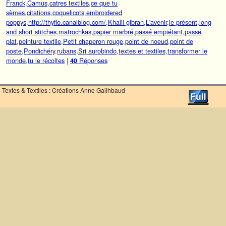
Franck
,
Camus
,
catres textiles
,
ce que tu
sèmes
,
citations
,
coquelicots
,
embroidered
poppys
,
http://thyflo.canalblog.com/
,
Khalil gibran
,
L'avenir
,
le présent
,
long
and short stitches
,
matrochkas
,
papier marbré
,
passé empiétant
,
passé
plat
,
peinture textile
,
Petit chaperon rouge
,
point de noeud
,
point de
poste
,
Pondichéry
,
rubans
,
Sri aurobindo
,
textes et textiles
,
transformer le
monde
,
tu le récoltes
|
Réponses
40
Textes & Textiles : Créations Anne Gailhbaud