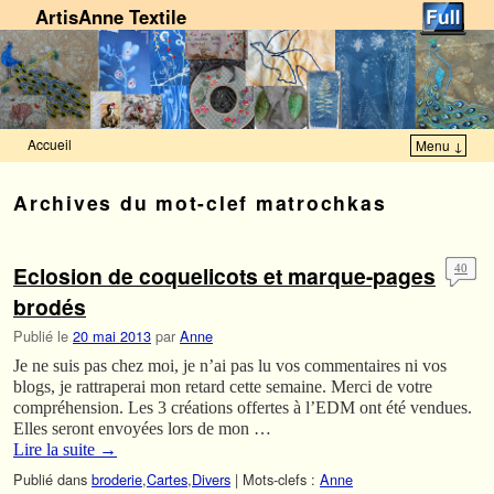
ArtisAnne Textile
Accueil
Menu ↓
Skip to primary content
Aller au contenu secondaire
Archives du mot-clef
matrochkas
Eclosion de coquelicots et marque-pages
40
brodés
Publié le
20 mai 2013
par
Anne
Je ne suis pas chez moi, je n’ai pas lu vos commentaires ni vos
blogs, je rattraperai mon retard cette semaine. Merci de votre
compréhension. Les 3 créations offertes à l’EDM ont été vendues.
Elles seront envoyées lors de mon …
Lire la suite
→
Publié dans
broderie
,
Cartes
,
Divers
|
Mots-clefs :
Anne