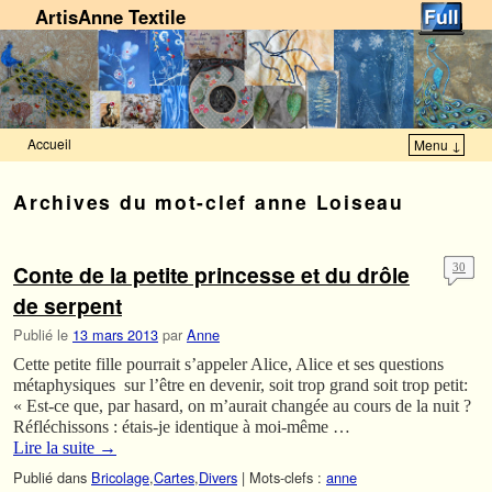
ArtisAnne Textile
Accueil
Menu ↓
Skip to primary content
Aller au contenu secondaire
Archives du mot-clef
anne Loiseau
Conte de la petite princesse et du drôle
30
de serpent
Publié le
13 mars 2013
par
Anne
Cette petite fille pourrait s’appeler Alice, Alice et ses questions
métaphysiques sur l’être en devenir, soit trop grand soit trop petit:
« Est-ce que, par hasard, on m’aurait changée au cours de la nuit ?
Réfléchissons : étais-je identique à moi-même …
Lire la suite
→
Publié dans
Bricolage
,
Cartes
,
Divers
|
Mots-clefs :
anne