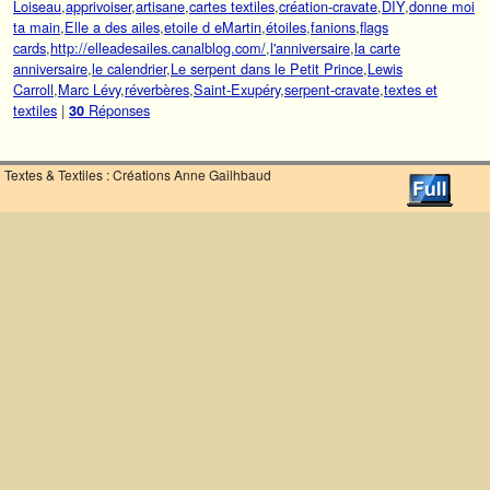
Loiseau
,
apprivoiser
,
artisane
,
cartes textiles
,
création-cravate
,
DIY
,
donne moi
ta main
,
Elle a des ailes
,
etoile d eMartin
,
étoiles
,
fanions
,
flags
cards
,
http://elleadesailes.canalblog.com/
,
l'anniversaire
,
la carte
anniversaire
,
le calendrier
,
Le serpent dans le Petit Prince
,
Lewis
Carroll
,
Marc Lévy
,
réverbères
,
Saint-Exupéry
,
serpent-cravate
,
textes et
textiles
|
Réponses
30
Textes & Textiles : Créations Anne Gailhbaud