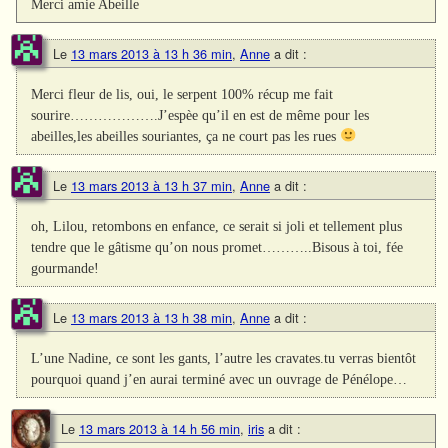
Merci amie Abeille
Le
13 mars 2013 à 13 h 36 min
,
Anne
a dit :
Merci fleur de lis, oui, le serpent 100% récup me fait
sourire……………….J’espèe qu’il en est de même pour les
abeilles,les abeilles souriantes, ça ne court pas les rues
Le
13 mars 2013 à 13 h 37 min
,
Anne
a dit :
oh, Lilou, retombons en enfance, ce serait si joli et tellement plus
tendre que le gâtisme qu’on nous promet………..Bisous à toi, fée
gourmande!
Le
13 mars 2013 à 13 h 38 min
,
Anne
a dit :
L’une Nadine, ce sont les gants, l’autre les cravates.tu verras bientôt
pourquoi quand j’en aurai terminé avec un ouvrage de Pénélope…
Le
13 mars 2013 à 14 h 56 min
,
iris
a dit :