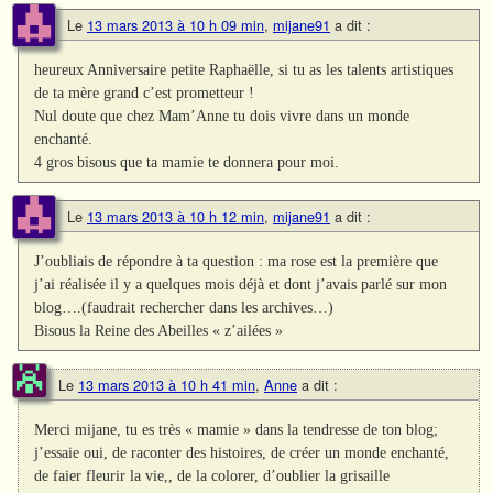
Le
13 mars 2013 à 10 h 09 min
,
mijane91
a dit :
heureux Anniversaire petite Raphaëlle, si tu as les talents artistiques
de ta mère grand c’est prometteur !
Nul doute que chez Mam’Anne tu dois vivre dans un monde
enchanté.
4 gros bisous que ta mamie te donnera pour moi.
Le
13 mars 2013 à 10 h 12 min
,
mijane91
a dit :
J’oubliais de répondre à ta question : ma rose est la première que
j’ai réalisée il y a quelques mois déjà et dont j’avais parlé sur mon
blog….(faudrait rechercher dans les archives…)
Bisous la Reine des Abeilles « z’ailées »
Le
13 mars 2013 à 10 h 41 min
,
Anne
a dit :
Merci mijane, tu es très « mamie » dans la tendresse de ton blog;
j’essaie oui, de raconter des histoires, de créer un monde enchanté,
de faier fleurir la vie,, de la colorer, d’oublier la grisaille