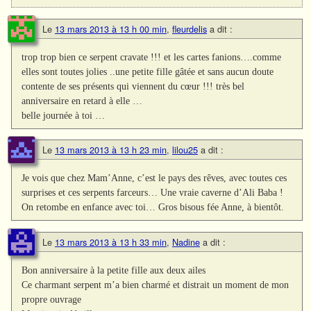
Le
13 mars 2013 à 13 h 00 min
,
fleurdelis
a dit :
trop trop bien ce serpent cravate !!! et les cartes fanions….comme
elles sont toutes jolies ..une petite fille gâtée et sans aucun doute
contente de ses présents qui viennent du cœur !!! très bel
anniversaire en retard à elle …
belle journée à toi …
Le
13 mars 2013 à 13 h 23 min
,
lilou25
a dit :
Je vois que chez Mam’Anne, c’est le pays des rêves, avec toutes ces
surprises et ces serpents farceurs… Une vraie caverne d’Ali Baba !
On retombe en enfance avec toi… Gros bisous fée Anne, à bientôt.
Le
13 mars 2013 à 13 h 33 min
,
Nadine
a dit :
Bon anniversaire à la petite fille aux deux ailes
Ce charmant serpent m’a bien charmé et distrait un moment de mon
propre ouvrage