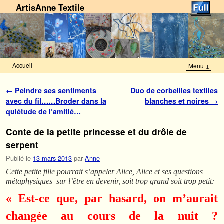
ArtisAnne Textile
Accueil
Menu ↓
Skip to primary content
Aller au contenu secondaire
Navigation des articles
←
Peindre ses sentiments
Duo de corbeilles textiles
avec du fil……Broder dans la
blanches et noires
→
quiétude de l’amitié…
Conte de la petite princesse et du drôle de
serpent
Publié le
13 mars 2013
par
Anne
Cette petite fille pourrait s’appeler Alice, Alice et ses questions
métaphysiques sur l’être en devenir, soit trop grand soit trop petit:
« Est-ce que, par hasard, on m’aurait
changée au cours de la nuit ?