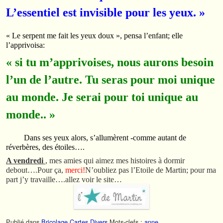
L’essentiel est invisible pour les yeux. »
« Le serpent me fait les yeux doux », pensa l’enfant; elle
l’apprivoisa:
« si tu m’apprivoises, nous aurons besoin
l’un de l’autre. Tu seras pour moi unique
au monde. Je serai pour toi unique au
monde.. »
Dans ses yeux alors, s’allumèrent -comme autant de
réverbères, des étoiles….
A vendredi
, mes amies qui aimez mes histoires à dormir
debout….Pour ça,
merci!
N’oubliez pas l’Etoile de Martin; pour ma
part j’y travaille….allez voir le site…
Publié dans
Bricolage
,
Cartes
,
Divers
Mots-clefs :
anne