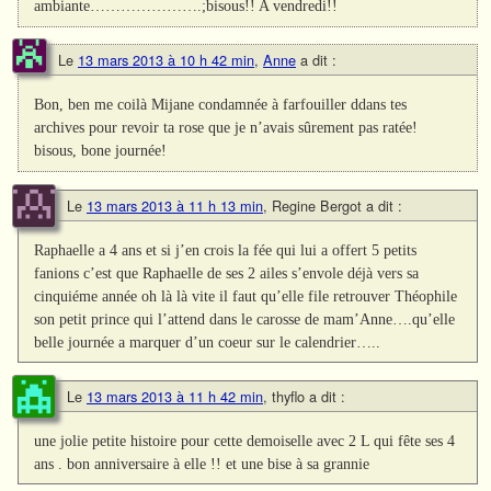
ambiante………………….;bisous!! A vendredi!!
Le
13 mars 2013 à 10 h 42 min
,
Anne
a dit :
Bon, ben me coilà Mijane condamnée à farfouiller ddans tes
archives pour revoir ta rose que je n’avais sûrement pas ratée!
bisous, bone journée!
Le
13 mars 2013 à 11 h 13 min
,
Regine Bergot
a dit :
Raphaelle a 4 ans et si j’en crois la fée qui lui a offert 5 petits
fanions c’est que Raphaelle de ses 2 ailes s’envole déjà vers sa
cinquiéme année oh là là vite il faut qu’elle file retrouver Théophile
son petit prince qui l’attend dans le carosse de mam’Anne….qu’elle
belle journée a marquer d’un coeur sur le calendrier…..
Le
13 mars 2013 à 11 h 42 min
,
thyflo
a dit :
une jolie petite histoire pour cette demoiselle avec 2 L qui fête ses 4
ans . bon anniversaire à elle !! et une bise à sa grannie