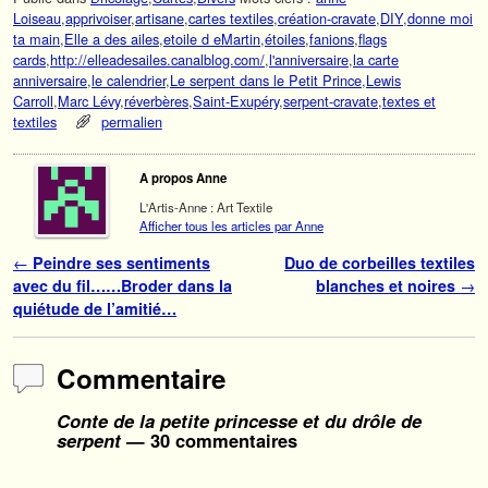
Loiseau
,
apprivoiser
,
artisane
,
cartes textiles
,
création-cravate
,
DIY
,
donne moi
ta main
,
Elle a des ailes
,
etoile d eMartin
,
étoiles
,
fanions
,
flags
cards
,
http://elleadesailes.canalblog.com/
,
l'anniversaire
,
la carte
anniversaire
,
le calendrier
,
Le serpent dans le Petit Prince
,
Lewis
Carroll
,
Marc Lévy
,
réverbères
,
Saint-Exupéry
,
serpent-cravate
,
textes et
textiles
permalien
A propos Anne
L'Artis-Anne : Art Textile
Afficher tous les articles par Anne
Navigation des articles
←
Peindre ses sentiments
Duo de corbeilles textiles
avec du fil……Broder dans la
blanches et noires
→
quiétude de l’amitié…
Commentaire
Conte de la petite princesse et du drôle de
serpent
— 30 commentaires