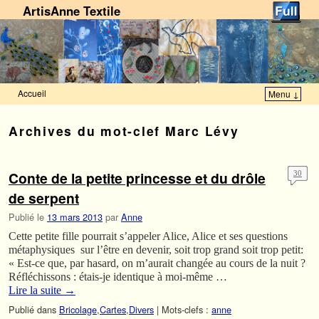
ArtisAnne Textile
Accueil
Menu ↓
Skip to primary content
Aller au contenu secondaire
Archives du mot-clef
Marc Lévy
Conte de la petite princesse et du drôle
30
de serpent
Publié le
13 mars 2013
par
Anne
Cette petite fille pourrait s’appeler Alice, Alice et ses questions
métaphysiques sur l’être en devenir, soit trop grand soit trop petit:
« Est-ce que, par hasard, on m’aurait changée au cours de la nuit ?
Réfléchissons : étais-je identique à moi-même …
Lire la suite
→
Publié dans
Bricolage
,
Cartes
,
Divers
|
Mots-clefs :
anne