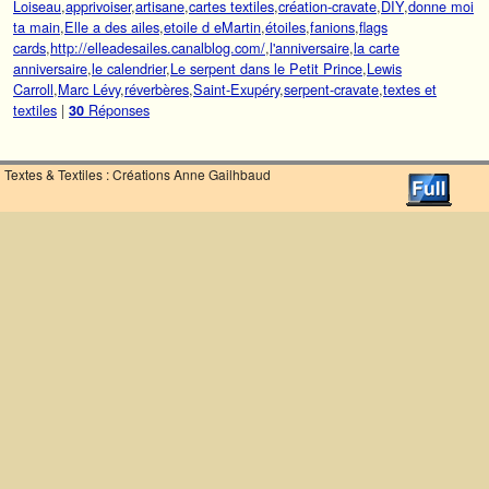
Loiseau
,
apprivoiser
,
artisane
,
cartes textiles
,
création-cravate
,
DIY
,
donne moi
ta main
,
Elle a des ailes
,
etoile d eMartin
,
étoiles
,
fanions
,
flags
cards
,
http://elleadesailes.canalblog.com/
,
l'anniversaire
,
la carte
anniversaire
,
le calendrier
,
Le serpent dans le Petit Prince
,
Lewis
Carroll
,
Marc Lévy
,
réverbères
,
Saint-Exupéry
,
serpent-cravate
,
textes et
textiles
|
Réponses
30
Textes & Textiles : Créations Anne Gailhbaud