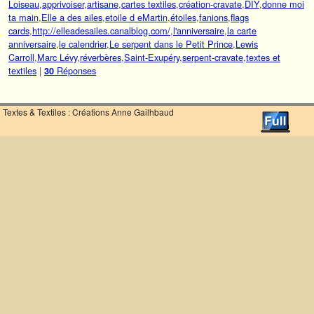
Loiseau
,
apprivoiser
,
artisane
,
cartes textiles
,
création-cravate
,
DIY
,
donne moi
ta main
,
Elle a des ailes
,
etoile d eMartin
,
étoiles
,
fanions
,
flags
cards
,
http://elleadesailes.canalblog.com/
,
l'anniversaire
,
la carte
anniversaire
,
le calendrier
,
Le serpent dans le Petit Prince
,
Lewis
Carroll
,
Marc Lévy
,
réverbères
,
Saint-Exupéry
,
serpent-cravate
,
textes et
textiles
|
Réponses
30
Textes & Textiles : Créations Anne Gailhbaud