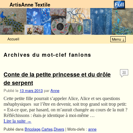
ArtisAnne Textile
Accueil
Menu ↓
Skip to primary content
Aller au contenu secondaire
Archives du mot-clef
fanions
Conte de la petite princesse et du drôle
30
de serpent
Publié le
13 mars 2013
par
Anne
Cette petite fille pourrait s’appeler Alice, Alice et ses questions
métaphysiques sur l’être en devenir, soit trop grand soit trop petit:
« Est-ce que, par hasard, on m’aurait changée au cours de la nuit ?
Réfléchissons : étais-je identique à moi-même …
Lire la suite
→
Publié dans
Bricolage
,
Cartes
,
Divers
|
Mots-clefs :
anne