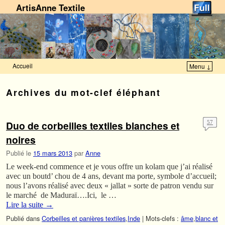
ArtisAnne Textile
Accueil
Menu ↓
Skip to primary content
Aller au contenu secondaire
Archives du mot-clef
éléphant
Duo de corbeilles textiles blanches et
57
noires
Publié le
15 mars 2013
par
Anne
Le week-end commence et je vous offre un kolam que j’ai réalisé
avec un boutd’ chou de 4 ans, devant ma porte, symbole d’accueil;
nous l’avons réalisé avec deux « jallat » sorte de patron vendu sur
le marché de Maduraï….Ici, le …
Lire la suite
→
Publié dans
Corbeilles et panières textiles
,
Inde
|
Mots-clefs :
âme
,
blanc et