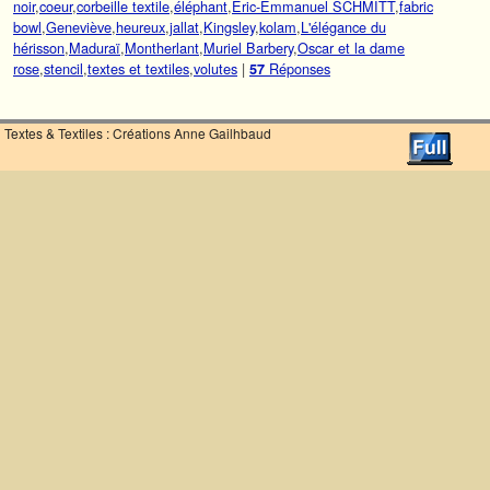
noir
,
coeur
,
corbeille textile
,
éléphant
,
Eric-Emmanuel SCHMITT
,
fabric
bowl
,
Geneviève
,
heureux
,
jallat
,
Kingsley
,
kolam
,
L'élégance du
hérisson
,
Maduraï
,
Montherlant
,
Muriel Barbery
,
Oscar et la dame
rose
,
stencil
,
textes et textiles
,
volutes
|
Réponses
57
Textes & Textiles : Créations Anne Gailhbaud