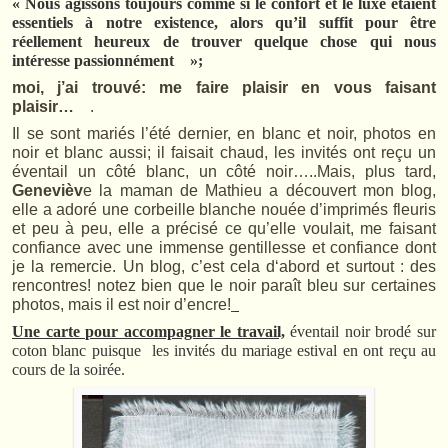
« Nous agissons toujours comme si le confort et le luxe étaient
essentiels à notre existence, alors qu’il suffit pour être
réellement heureux de trouver quelque chose qui nous
intéresse passionnément »;
moi, j’ai trouvé: me faire plaisir en vous faisant
plaisir…
.
Il se sont mariés l’été dernier, en blanc et noir, photos en
noir et blanc aussi; il faisait chaud, les invités ont reçu un
éventail un côté blanc, un côté noir…..Mais, plus tard,
Genevièv
e la maman de Mathieu a découvert mon blog,
elle a adoré une corbeille blanche nouée d’imprimés fleuris
et peu à peu, elle a précisé ce qu’elle voulait, me faisant
confiance avec une immense gentillesse et confiance dont
je la remercie. Un blog, c’est cela d‘abord et surtout : des
rencontres! notez bien que le noir paraît bleu sur certaines
photos, mais il est noir d’encre!
Une carte pour accompagner le travail,
éventail noir brodé sur
coton blanc puisque les invités du mariage estival en ont reçu au
cours de la soirée.