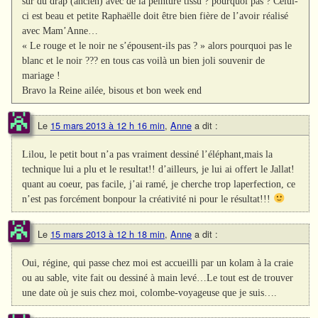
sur du drap (ancien) avec de la peinture tissu ? pourquoi pas ? Celui-
ci est beau et petite Raphaëlle doit être bien fière de l’avoir réalisé
avec Mam’Anne…
« Le rouge et le noir ne s’épousent-ils pas ? » alors pourquoi pas le
blanc et le noir ??? en tous cas voilà un bien joli souvenir de
mariage !
Bravo la Reine ailée, bisous et bon week end
Le
15 mars 2013 à 12 h 16 min
,
Anne
a dit :
Lilou, le petit bout n’a pas vraiment dessiné l’éléphant,mais la
technique lui a plu et le resultat!! d’ailleurs, je lui ai offert le Jallat!
quant au coeur, pas facile, j’ai ramé, je cherche trop laperfection, ce
n’est pas forcément bonpour la créativité ni pour le résultat!!!
Le
15 mars 2013 à 12 h 18 min
,
Anne
a dit :
Oui, régine, qui passe chez moi est accueilli par un kolam à la craie
ou au sable, vite fait ou dessiné à main levé…Le tout est de trouver
une date où je suis chez moi, colombe-voyageuse que je suis….