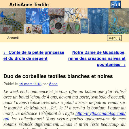
ArtisAnne Textile
Accueil
Menu ↓
Skip to primary content
Aller au contenu secondaire
Navigation des articles
←
Conte de la petite princesse
Notre Dame de Guadalupe,
et du drôle de serpent
reine des créations naïves et
spontanées
→
Duo de corbeilles textiles blanches et noires
Publié le
15 mars 2013
par
Anne
Le week-end commence et je vous offre un kolam que j’ai réalisé
avec un boutd’ chou de 4 ans, devant ma porte, symbole d’accueil;
nous l’avons réalisé avec deux « jallat » sorte de patron vendu sur
le marché de Maduraï….Ici, le 1° a servi à la bordure, l’autre au
motif. Je dédicace l’éléphant à Thyflo
http://thyflo.canalblog.com/
qui
les collectionne!! Vous verrez parfois quelques-uns de mes
kolams réalisés différemment….mais il m’en reste beaucoup du