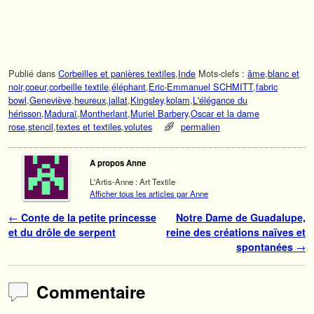
Publié dans
Corbeilles et panières textiles
,
Inde
Mots-clefs :
âme
,
blanc et
noir
,
coeur
,
corbeille textile
,
éléphant
,
Eric-Emmanuel SCHMITT
,
fabric
bowl
,
Geneviève
,
heureux
,
jallat
,
Kingsley
,
kolam
,
L'élégance du
hérisson
,
Maduraï
,
Montherlant
,
Muriel Barbery
,
Oscar et la dame
rose
,
stencil
,
textes et textiles
,
volutes
permalien
A propos Anne
L'Artis-Anne : Art Textile
Afficher tous les articles par Anne
Navigation des articles
←
Conte de la petite princesse
Notre Dame de Guadalupe,
et du drôle de serpent
reine des créations naïves et
spontanées
→
Commentaire