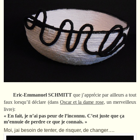
Eric-Emmanuel SCHMITT
que j’apprécie par ailleurs a tout
faux lorsqu’il déclare (dans
Oscar et la dame rose
, un merveilleux
livre):
« En fait, je n’ai pas peur de l’inconnu. C’est juste que ça
m’ennuie de perdre ce que je connais. »
Moi, jai besoin de tenter, de risquer, de changer….