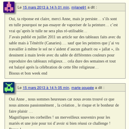
Le
15 mars 2013 à 14 h 01 min
,
mijane91
a dit :
Oui, ta réponse est claire, merci Anne, mais je persiste… s’ils sont
en tulle pourquoi ne pas essayer de vaporiser de la peinture… c’est
vrai qu’après le tulle ne sera plus ré-utilisable…
J’avais publié en juillet 2011 un article sur des tableaux faits avec du
sable mais à Ténérife (Canaries)…. sauf que les peintres que j’ai vu
travailler à même le sol ne s’aident d’aucun gabarit ou « jallat », ils
dessinent à main levée avec du sable de différentes couleurs pour
reproduire des tableaux religieux… cela dure des semaines et tout
est balayé après la célébration de cette fête religieuse…
Bisous et bon week end
Le
15 mars 2013 à 14 h 05 min
,
marie poupée
a dit :
Oui Anne , nous sommes heureuses car nous avons trouvé ce que
nous aimons passionnément , la création , le risque et le bonheur de
faire plaisir …
Magnifiques tes corbeilles ! un merveilleux souvenirs pour les
mariés et une joie pour toi d’avoir si bien réussi ce challenge !