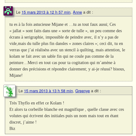
Le
15 mars 2013 à 12 h 57 min
,
Anne
a dit :
tu es à la fois astucieuse Mijane et …tu as tout faux aussi; Ces
« jallat » sont faits dans une « sorte de tulle », un peu comme des
écrans à serigraphie, impossible de peindre avec, il n’y a pas de
vide,mais du tulle plus fin dansles « zones claires »; ceci dit, tu en
verras que j’ai réaliséss avec un stencil à quilting, mais attention, le
kolam se fait avec un sable fin qui ne coule pas comme de la
peinture…Merci en tout cas pour ta cogitation qui m’amène à
donner des précisions et répondre clairement; y ai-je réussi? bisous,
Mijane!
Le
15 mars 2013 à 13 h 58 min
,
Greenye
a dit :
Très Thyflo en effet ce Kolam !
Et alors ta corbeille blanche est magnifique , quelle classe avec ces
volutes qui écrivent des initiales puis un nom mais tout en étant
discret, j’aime !
Biz