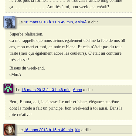
ne vois plus la forme……………Je trouvais l’article long comme
ça……………………Amitiés à toi, bon week-end créatif!
Le
16 mars 2013 à 11 h 49 min
,
eMmA
a dit :
Superbe réalisation.
Ca me rappelle que nous avions également décliné la fête de nos 50
ans, mon mari et moi, en noir et blanc. Et cela n’était pas du tout
triste (moi qui également adore les couleurs). C’était au contraire
très classe !
Bisous du week-end,
eMmA
Le
16 mars 2013 à 13 h 46 min
,
Anne
a dit :
Ben , Emma, oui, la classse: Le noir et blanc, élégance suprême
dont la mode a fait un principe. bon week-end à toi aussi. Dans la
joie créative!
Le
16 mars 2013 à 15 h 49 min
,
iris
a dit :