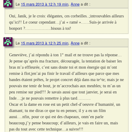
Le
15 mars 2013 à 12 h 19 min
,
Anne
a dit :
Oui, Janik, je le crois: élégantes, ces corbeilles..;introuvables ailleurs
qu’ici!! Le coeur cependant…j’ai « ramé »……Suis-je arrivée à
bonport ?……………….bisous à toi!
Le
15 mars 2013 à 12 h 25 min
,
Anne
a dit :
Geneviève, j’ai répondu à ton 1° mail et ne trouve pas la réponse…
Je pense qu’après ma fracture, découragée, la tentation de baiser les
bras m’a effleurée, c’est sans doute toi et mon énergie qui m’ont
remise à flot;jen’ai pu finir le travail d’ailleurs que parce que mes
bandes étaient prêtes, le projet concret déjà dans ma te^te; mais je ne
pouvais me tenir de bout, je m’accrochais aux meubles; tu m’as un
peu remise sur pied!!! Je savais aussi que tout janvier, je serai en
Inde…;je ne pouvais remettre à plus tard……….
Oscar et la dame en rose est un petit chef-d’oeuvre d’humanité, un
diamant; tu me diras ce que tu en penses; il y a eu un film
aussi….nfin, pour ce qui est des chapeaux, onm’en parle
beaucoup,j’y pense beaucoup; d’ailleurs, je vais en faire un, mais
pas du tout avec cette technique…a suivre!!!