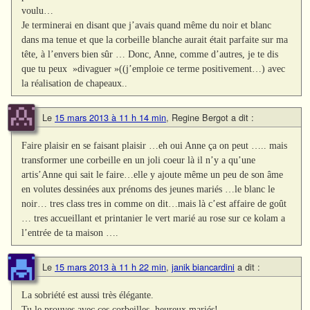
voulu…
Je terminerai en disant que j’avais quand même du noir et blanc
dans ma tenue et que la corbeille blanche aurait était parfaite sur ma
tête, à l’envers bien sûr … Donc, Anne, comme d’autres, je te dis
que tu peux »divaguer »((j’emploie ce terme positivement…) avec
la réalisation de chapeaux..
Le
15 mars 2013 à 11 h 14 min
,
Regine Bergot
a dit :
Faire plaisir en se faisant plaisir …eh oui Anne ça on peut ….. mais
transformer une corbeille en un joli coeur là il n’y a qu’une
artis’Anne qui sait le faire…elle y ajoute même un peu de son âme
en volutes dessinées aux prénoms des jeunes mariés …le blanc le
noir… tres class tres in comme on dit…mais là c’est affaire de goût
… tres accueillant et printanier le vert marié au rose sur ce kolam a
l’entrée de ta maison ….
Le
15 mars 2013 à 11 h 22 min
,
janik biancardini
a dit :
La sobriété est aussi très élégante.
Tu le prouves avec ces corbeilles, heureux mariés!