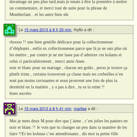
davantage un peu plus tard,mais je tenais à être la première à mettre
un commentaire, et merci tout de suite pour la phrase de
Montherlant…et les autre bien sûr.
Le
15 mars 2013 à 8 h 33 min
,
thyflo
a dit :
rhoooo !! une bien gentille dédicace pour la collectionneuse
d’éléphants , enfin ex collectionneuse parce que là je ne sais plus où
les mettre , par contre je ne me lasse pas d’admirer ces kolams et
celui ci particulièrement , merci amie Anne .
noir et blanc pour un mariage , chacun ses goûts , perso je trouve ça
plutôt triste , certains trouveront ça classe mais tes corbeilles n’en
sont pas moins ravissantes et nous prouvent une fois de plus ta
dextérité en la matière , y a pas à dire , tu es la reine !!
bises sucrées
Le
15 mars 2013 à 8 h 41 min
,
marilee
a dit :
Moi je mets deux M pour dire que j’aime , c’est jolies les paniers en
noir et blanc !! Je vois que tu changes un peu dans ta manière de les
faire !!Et les kolmas c’est attendrissants , dis moi ta petite fille