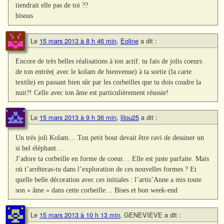
tiendrait elle pas de toi ??
bisous
Le
15 mars 2013 à 8 h 46 min
,
Eoline
a dit :
Encore de très belles réalisations à ton actif: tu fais de jolis coeurs
de ton entrée( avec le kolam de bienvenue) à ta sortie (la carte
textile) en passant bien sûr par les corbeilles que tu dois coudre la
nuit?! Celle avec ton âme est particulièrement réussie!
Le
15 mars 2013 à 9 h 36 min
,
lilou25
a dit :
Un très joli Kolam… Ton petit bout devait être ravi de dessiner un
si bel éléphant…
J’adore ta corbeille en forme de coeur… Elle est juste parfaite. Mais
où t’arrêteras-tu dans l’exploration de ces nouvelles formes ? Et
quelle belle décoration avec ces initiales : l’artis’Anne a mis toute
son « âme » dans cette corbeille… Bises et bon week-end
Le
15 mars 2013 à 10 h 13 min
,
GENEVIEVE
a dit :