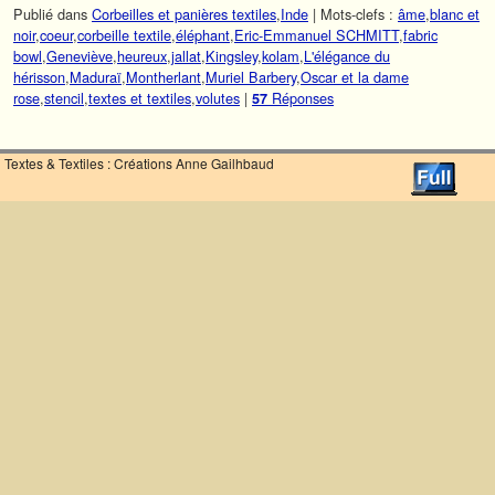
Publié dans
Corbeilles et panières textiles
,
Inde
|
Mots-clefs :
âme
,
blanc et
noir
,
coeur
,
corbeille textile
,
éléphant
,
Eric-Emmanuel SCHMITT
,
fabric
bowl
,
Geneviève
,
heureux
,
jallat
,
Kingsley
,
kolam
,
L'élégance du
hérisson
,
Maduraï
,
Montherlant
,
Muriel Barbery
,
Oscar et la dame
rose
,
stencil
,
textes et textiles
,
volutes
|
Réponses
57
Textes & Textiles : Créations Anne Gailhbaud