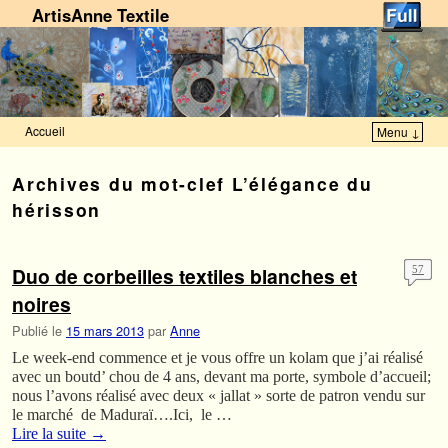
ArtisAnne Textile
Accueil
Menu ↓
Skip to primary content
Aller au contenu secondaire
Archives du mot-clef
L’élégance du
hérisson
Duo de corbeilles textiles blanches et
57
noires
Publié le
15 mars 2013
par
Anne
Le week-end commence et je vous offre un kolam que j’ai réalisé
avec un boutd’ chou de 4 ans, devant ma porte, symbole d’accueil;
nous l’avons réalisé avec deux « jallat » sorte de patron vendu sur
le marché de Maduraï….Ici, le …
Lire la suite
→