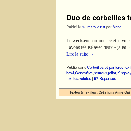
Duo de corbeilles t
Publié le
15 mars 2013
par
Anne
Le week-end commence et je vous of
l’avons réalisé avec deux « jallat
Lire la suite
→
Publié dans
Corbeilles et panières text
bowl
,
Geneviève
,
heureux
,
jallat
,
Kingsley
textiles
,
volutes
|
Réponses
57
Textes & Textiles : Créations Anne Ga