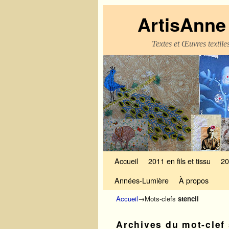
ArtisAnne 
Textes et Œuvres textil
Skip to primary content
Aller au contenu secondaire
Accueil
2011 en fils et tissu
20
Années-Lumière
À propos
Accueil
→Mots-clefs
stencil
Archives du mot-clef