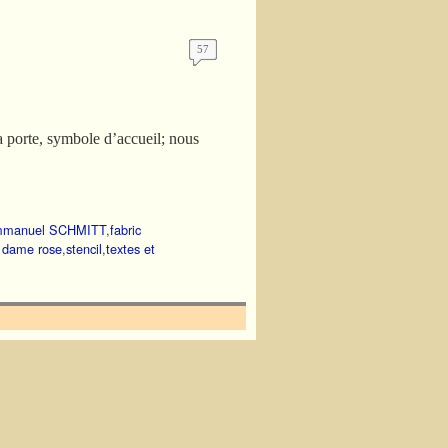
57
 porte, symbole d’accueil; nous
mmanuel SCHMITT
,
fabric
a dame rose
,
stencil
,
textes et