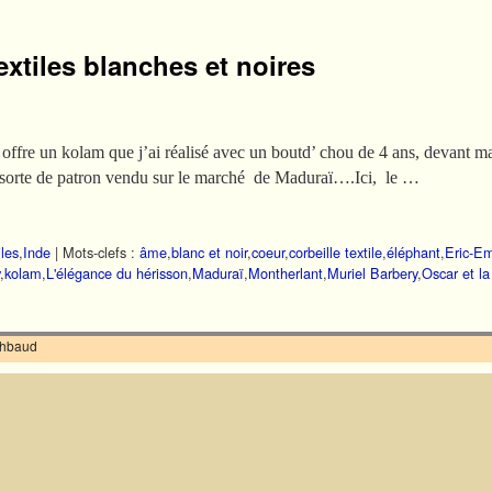
extiles blanches et noires
fre un kolam que j’ai réalisé avec un boutd’ chou de 4 ans, devant ma
 » sorte de patron vendu sur le marché de Maduraï….Ici, le …
iles
,
Inde
|
Mots-clefs :
âme
,
blanc et noir
,
coeur
,
corbeille textile
,
éléphant
,
Eric-E
,
kolam
,
L'élégance du hérisson
,
Maduraï
,
Montherlant
,
Muriel Barbery
,
Oscar et l
ilhbaud