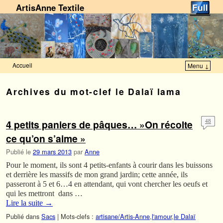
ArtisAnne Textile
Accueil
Menu ↓
Skip to primary content
Aller au contenu secondaire
Archives du mot-clef
le Dalaï lama
4 petits paniers de pâques… »On récolte
48
ce qu’on s’aime »
Publié le
29 mars 2013
par
Anne
Pour le moment, ils sont 4 petits-enfants à courir dans les buissons
et derrière les massifs de mon grand jardin; cette année, ils
passeront à 5 et 6…4 en attendant, qui vont chercher les oeufs et
qui les mettront dans …
Lire la suite
→
Publié dans
Sacs
|
Mots-clefs :
artisane/Artis-Anne
,
l'amour
,
le Dalaï