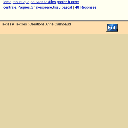
lama
,
moustique
,
oeuvres textiles
,
panier à anse
centrale
,
Pâques
,
Shakespeare
,
tissu pascal
|
Réponses
48
Textes & Textiles : Créations Anne Gailhbaud