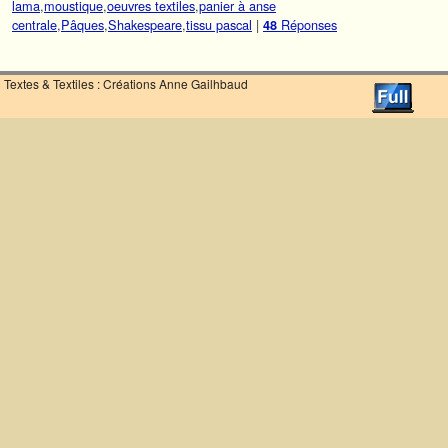
lama
,
moustique
,
oeuvres textiles
,
panier à anse
centrale
,
Pâques
,
Shakespeare
,
tissu pascal
|
Réponses
48
Textes & Textiles : Créations Anne Gailhbaud