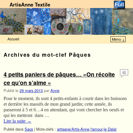
ArtisAnne Textile
Accueil
Menu ↓
Skip to primary content
Aller au contenu secondaire
Archives du mot-clef
Pâques
4 petits paniers de pâques… »On récolte
48
ce qu’on s’aime »
Publié le
29 mars 2013
par
Anne
Pour le moment, ils sont 4 petits-enfants à courir dans les buissons
et derrière les massifs de mon grand jardin; cette année, ils
passeront à 5 et 6…4 en attendant, qui vont chercher les oeufs et
qui les mettront dans …
Lire la suite
→
Publié dans
Sacs
|
Mots-clefs :
artisane/Artis-Anne
,
l'amour
,
le Dalaï