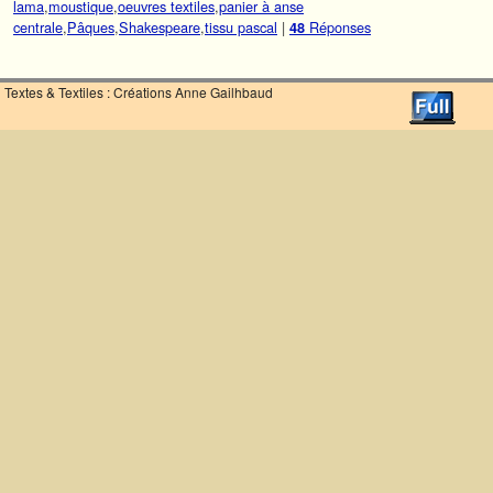
lama
,
moustique
,
oeuvres textiles
,
panier à anse
centrale
,
Pâques
,
Shakespeare
,
tissu pascal
|
Réponses
48
Textes & Textiles : Créations Anne Gailhbaud