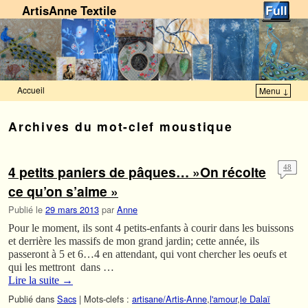
ArtisAnne Textile
Accueil
Menu ↓
Skip to primary content
Aller au contenu secondaire
Archives du mot-clef
moustique
4 petits paniers de pâques… »On récolte
48
ce qu’on s’aime »
Publié le
29 mars 2013
par
Anne
Pour le moment, ils sont 4 petits-enfants à courir dans les buissons
et derrière les massifs de mon grand jardin; cette année, ils
passeront à 5 et 6…4 en attendant, qui vont chercher les oeufs et
qui les mettront dans …
Lire la suite
→
Publié dans
Sacs
|
Mots-clefs :
artisane/Artis-Anne
,
l'amour
,
le Dalaï