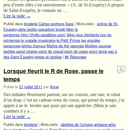
peu d’entre elles s’en souviennent. » (A. de St-Exupéry) A propos
de Saint-Exupéry, je connais un …
Lire la suite
→
Publié dans
broderie
,
Cartes
,
pochons
,
Sacs
|
Mots-clefs :
antine de St-
Exupéry
,
carte textile
,
coquelicot brodé
,
fêter le
printemps
,
http://thyflo.canalblog.com/
,
Ikkyu
,
jeux d'enfants
,
jour du
printemps
,
le malade imaginaire
,
le Petit Prince
,
les grandes
personnes
,
lettres d'amour
,
Maître de thé japonais
,
Molière
,
oeuvres
textiles
,
pavot
,
pirates
,
point de noeud
,
point de poste
,
point lancé
,
sac à
dos
,
Saint-Exupéry
,
textes et textiles
|
Réponses
31
Lorsque fleurit le R de Rose, passe le
21
temps
Publié le
27 juillet 2011
par
Anne
Des initiales fleurissent partout, sur un coussin, une taie, le rabat
d’un drap; c’est un cadeau venu du coeur, qui prend du temps; j’ai
appris à ne le broder que pour qui sait apprécier. (Mais je sais
combien il y a …
Lire la suite
→
Publié dans
broderie
|
Mots-clefs :
abeilles de l'univers
,
artisane-artis-
Anne
,
broderies
,
Corneille
,
le Petit Prince
,
le temps que tu as perdu pour ta