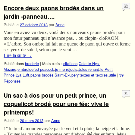
Encore deux paons brodés dans un
39
jardin -panneau….
Publié le
27 octobre 2013
par
Anne
Vous en aviez vu deux, voilà deux nouveaux paons brodés pour
mon futur panneau qui n’avance pas….ou clopin- cloPAON!
« L’arbre. Son ombre lui fait une queue de paon qui ouvre et ferme
ses yeux de soleil, selon que le vent …
Lire la suite
→
Publié dans
broderie
|
Mots-clefs :
citations
,
Colette Nys-
Mazure
,
embroidered peacock
,
je me réjouis
,
Jules renard
,
le Petit
Prince
,
Lya Luft
,
paons brodés
,
Saint-Exupéry
,
textes et textiles
,
utile
|
39
Réponses
Un sac à dos pour un petit prince, un
31
coquelicot brodé pour une fée: vive le
printemps!
Publié le
20 mars 2013
par
Anne
1° lettre d’amour envoyée par le vent et la pluie, la neige et la lune.
« Toutes les grandes personnes ont d’abord été des enfants. Mais