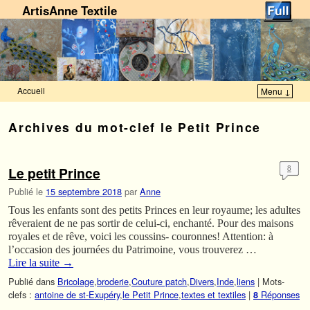
ArtisAnne Textile
Accueil
Menu ↓
Skip to primary content
Aller au contenu secondaire
Archives du mot-clef
le Petit Prince
Le petit Prince
8
Publié le
15 septembre 2018
par
Anne
Tous les enfants sont des petits Princes en leur royaume; les adultes
rêveraient de ne pas sortir de celui-ci, enchanté. Pour des maisons
royales et de rêve, voici les coussins- couronnes! Attention: à
l’occasion des journées du Patrimoine, vous trouverez …
Lire la suite
→
Publié dans
Bricolage
,
broderie
,
Couture patch
,
Divers
,
Inde
,
liens
|
Mots-
clefs :
antoine de st-Exupéry
,
le Petit Prince
,
textes et textiles
|
Réponses
8